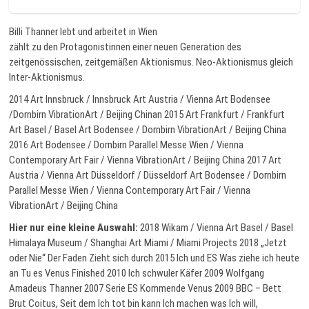
Billi Thanner lebt und arbeitet in Wien
zählt zu den Protagonistinnen einer neuen Generation des
zeitgenössischen, zeitgemäßen Aktionismus. Neo-Aktionismus gleich
Inter-Aktionismus.
2014 Art Innsbruck / Innsbruck Art Austria / Vienna Art Bodensee
/Dornbirn VibrationArt / Beijing Chinan 2015 Art Frankfurt / Frankfurt
Art Basel / Basel Art Bodensee / Dornbirn VibrationArt / Beijing China
2016 Art Bodensee / Dornbirn Parallel Messe Wien / Vienna
Contemporary Art Fair / Vienna VibrationArt / Beijing China 2017 Art
Austria / Vienna Art Düsseldorf / Düsseldorf Art Bodensee / Dornbirn
Parallel Messe Wien / Vienna Contemporary Art Fair / Vienna
VibrationArt / Beijing China
Hier nur eine kleine Auswahl:
2018 Wikam / Vienna Art Basel / Basel
Himalaya Museum / Shanghai Art Miami / Miami Projects 2018 „Jetzt
oder Nie“ Der Faden Zieht sich durch 2015 Ich und ES Was ziehe ich heute
an Tu es Venus Finished 2010 Ich schwuler Käfer 2009 Wolfgang
Amadeus Thanner 2007 Serie ES Kommende Venus 2009 BBC – Bett
Brut Coitus, Seit dem Ich tot bin kann Ich machen was Ich will,