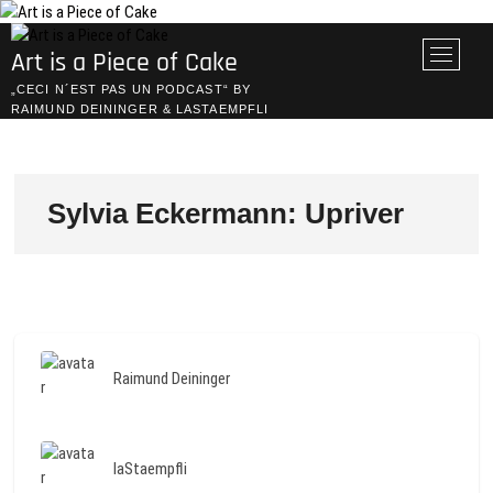
Skip
to
M
Art is a Piece of Cake
content
e
„CECI N´EST PAS UN PODCAST“ BY
n
RAIMUND DEININGER & LASTAEMPFLI
u
B
u
t
Sylvia Eckermann: Upriver
t
o
n
Raimund Deininger
laStaempfli