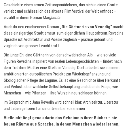
Geschichte eines armen Zeitungsmädchens, das sich in einen Conte
verliebt und schliesslich das älteste Filmfestival der Welt erfindet –
erzählt in ihrem Roman
Margherita
.
Auch ihr neu erschienener Roman
„Die Gärtnerin von Venedig“
macht
diese einzigartige Stadt erneut zum eigentlichen Hauptakteur. Revedins
Sprache ist Architektur und Poesie zugleich – präzise gebaut und
zugleich von grosser Leuchtkraft.
Die junge Eri, eine Gärtnerin von der schwäbischen Alb – wie so viele
Figuren Revedins inspiriert von realen Lebensgeschichten – findet nach
dem Tod ihrer Mutter eine Stelle in Venedig. Dort arbeitet sie in einem
ambitionierten europäischen Projekt zur Wiederbepflanzung und
ökologischen Pflege der Lagune. Es ist eine Geschichte über Herkunft
und Verlust, über weibliche Selbstbehauptung und über die Frage, wie
Menschen – wie Pflanzen – ihre Wurzeln neu schlagen können.
Im Gespräch mit Jana Revedin wird schnell klar: Architektur, Literatur
und Leben gehören für sie untrennbar zusammen.
Vielleicht liegt genau darin das Geheimnis ihrer Bücher – sie
bauen Räume aus Sprache, in denen Menschen wieder lernen,