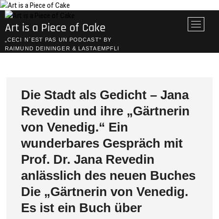
Skip
to
M
Art is a Piece of Cake
content
e
„CECI N´EST PAS UN PODCAST“ BY
n
RAIMUND DEININGER & LASTAEMPFLI
u
B
u
t
Die Stadt als Gedicht – Jana
t
Revedin und ihre „Gärtnerin
o
n
von Venedig.“ Ein
wunderbares Gespräch mit
Prof. Dr. Jana Revedin
anlässlich des neuen Buches
Die „Gärtnerin von Venedig.
Es ist ein Buch über