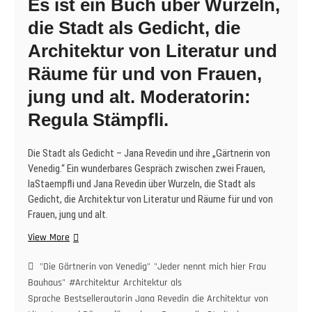
Es ist ein Buch über Wurzeln,
die Stadt als Gedicht, die
Architektur von Literatur und
Räume für und von Frauen,
jung und alt. Moderatorin:
Regula Stämpfli.
Die Stadt als Gedicht – Jana Revedin und ihre „Gärtnerin von
Venedig.“ Ein wunderbares Gespräch zwischen zwei Frauen,
laStaempfli und Jana Revedin über Wurzeln, die Stadt als
Gedicht, die Architektur von Literatur und Räume für und von
Frauen, jung und alt.
Die
View More
Stadt
als
"Die Gärtnerin von Venedig"
"Jeder nennt mich hier Frau
Gedicht
Bauhaus"
#Architektur
Architektur als
–
Sprache
Bestsellerautorin Jana Revedin
die Architektur von
Jana