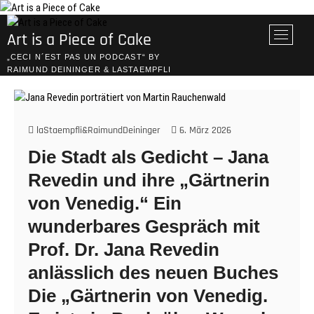
Skip
to
M
Art is a Piece of Cake
content
e
„CECI N´EST PAS UN PODCAST“ BY
n
RAIMUND DEININGER & LASTAEMPFLI
u
B
u
t
laStaempfli&RaimundDeininger
6. März 2026
t
Die Stadt als Gedicht – Jana
o
n
Revedin und ihre „Gärtnerin
von Venedig.“ Ein
wunderbares Gespräch mit
Prof. Dr. Jana Revedin
anlässlich des neuen Buches
Die „Gärtnerin von Venedig.