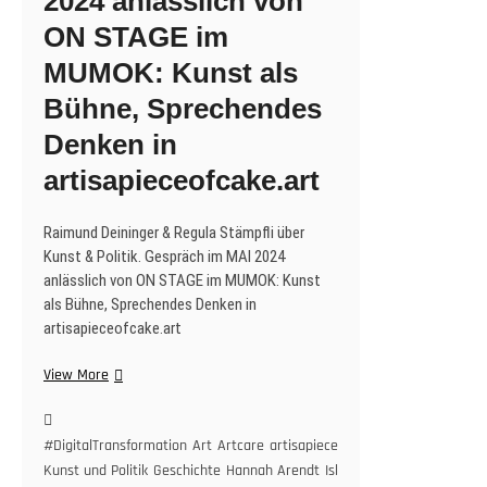
2024 anlässlich von
ON STAGE im
MUMOK: Kunst als
Bühne, Sprechendes
Denken in
artisapieceofcake.art
Raimund Deininger & Regula Stämpfli über
Kunst & Politik. Gespräch im MAI 2024
anlässlich von ON STAGE im MUMOK: Kunst
als Bühne, Sprechendes Denken in
artisapieceofcake.art
Raimund
View More
Deininger
&
Regula
#DigitalTransformation
Art
Artcare
artisapieceofcake
Auflösung
Bühn
Stämpfli
Kunst und Politik
Geschichte
Hannah Arendt
Islam
Kritik an Politik ist