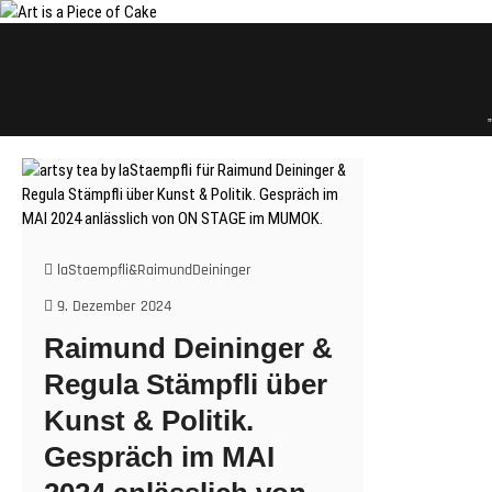
Skip
to
content
laStaempfli&RaimundDeininger
9. Dezember 2024
Raimund Deininger &
Regula Stämpfli über
Kunst & Politik.
Gespräch im MAI