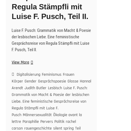
Regula Stämpfli mit
Luise F. Pusch, Teil II.
Luise F. Pusch: Grammatik von Macht & Poesie
der lesbischen Liebe. Eine feministische
Gesprächsreise von Regula Stämpfli mit Luise
F. Pusch, Teil II.
Luise
View More
F.
Pusch:
Digitalisierung
Feminismus
Frauen
Grammatik
Körper
Gender
Gesprächspoesie
Glosse
Hannah
von
Arendt
Judith Butler
Lesbisch
Luise F. Pusch:
Macht
Grammatik von Macht & Poesie der lesbischen
&
Liebe. Eine feministische Gesprächsreise von
Poesie
Regula Stämpfli mit Luise F.
der
Pusch
Männersexualität
Ökologie avant la
lesbischen
lettre
Paraphilie
Pervers
Politik
rachel
Liebe.
carson
rauengeschichte
silent spring
Teil
Eine