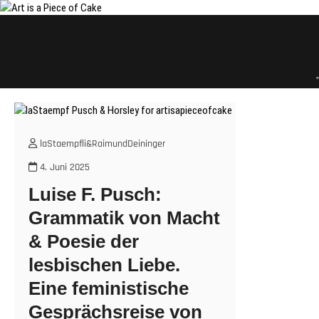
Skip
to
content
laStaempfli&RaimundDeininger
4. Juni 2025
Luise F. Pusch:
Grammatik von Macht
& Poesie der
lesbischen Liebe.
Eine feministische
Gesprächsreise von