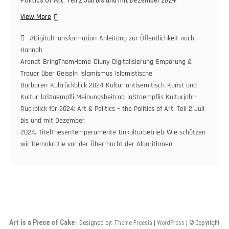
Politics of Art. Teil 2 Juli bis und mit Dezember 2024.
laStaempflis
View More
Kulturjahr-
Rückblick
#DigitalTransformation
Anleitung zur Öffentlichkeit nach
für
Hannah
2024:
Arendt
BringThemHome
Cluny
Digitalisierung
Empörung &
Art
Trauer über Geiseln
Islamismus
Islamistische
&
Barbaren
Kultrückblick 2024
Kultur antisemitisch
Kunst und
Politics
Kultur
laStaempfli Meinungsbeitrag
laStaempflis Kulturjahr-
–
Rückblick für 2024: Art & Politics – the Politics of Art. Teil 2 Juli
the
bis und mit Dezember
Politics
2024.
TitelThesenTemperamente
Unkulturbetrieb
Wie schützen
of
wir Demokratie vor der Übermacht der Algorithmen
Art.
Teil
2
Juli
bis
und
mit
Dezember
Art is a Piece of Cake
| Designed by:
Theme Freesia
|
WordPress
| © Copyright