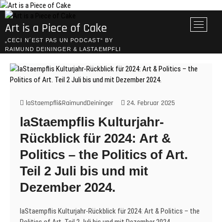
Skip
to
M
Art is a Piece of Cake
content
e
„CECI N´EST PAS UN PODCAST“ BY
n
RAIMUND DEININGER & LASTAEMPFLI
u
B
u
t
t
laStaempfli&RaimundDeininger
24. Februar 2025
o
laStaempflis Kulturjahr-
n
Rückblick für 2024: Art &
Politics – the Politics of Art.
Teil 2 Juli bis und mit
Dezember 2024.
laStaempflis Kulturjahr-Rückblick für 2024: Art & Politics – the