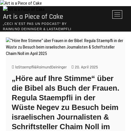
Skip
to
M
Art is a Piece of Cake
content
e
„CECI N´EST PAS UN PODCAST“ BY
n
RAIMUND DEININGER & LASTAEMPFLI
u
B
u
t
t
o
laStaempfli&RaimundDeininger
20. April 2025
n
„Höre auf Ihre Stimme“ über
die Bibel als Buch der Frauen.
Regula Staempfli in der
Wüste Negev zu Besuch beim
israelischen Journalisten &
Schriftsteller Chaim Noll im