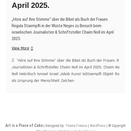
April 2025.
„Höre auf Ihre Stimme“ über die Bibel als Buch der Frauen.
Regula Staempfli in der Wüste Negev zu Besuch beim
israelischen Journalisten & Schriftsteller Chaim Noll im April
2025.
„Höre
View More
auf
Ihre
"Höre auf Ihre Stimme" über die Bibel als Buch der Frauen. Regula 
Stimme“
Journalisten & Schriftsteller Chaim Noll im April 2025.
Chaim Noll
Die B
über
Noll
Hebräisch
Ismael
Israel
Jakob
Kunst
laStaempfli
Objekt
Rachel
S
die
als Ursprung der Menschheit
Zeichen
Bibel
als
Buch
der
Frauen.
Regula
Staempfli
Art is a Piece of Cake
| Designed by:
Theme Freesia
|
WordPress
| © Copyright
in