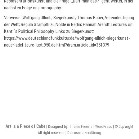
Repräsentationskunst und die Frage: „Darf man das?“ geht weiter, in der
nächsten Folge on pornography…
Verweise: Wolfgang Ullrich, Siegerkunst; Thomas Bauer, Vereindeutigung
der Welt; Regula Stämpfli zu Nolde in Berlin; Hannah Arendt Lectures on
Kant ´s Political Philosophy. Links zu Siegerkunst:
https://www.deutschlandfunkkultur.de/wolfgang-ullrich-siegerkunst-
neuer-adel-teure-lust.950.de.html?dram:article_id=351379
Art is a Piece of Cake
| Designed by:
Theme Freesia
|
WordPress
| © Copyright
All right reserved |
Datenschutzerklärung