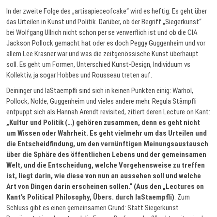
In der zweite Folge des „artisapieceofcake“ wird es heftig: Es geht über
das Urteilen in Kunst und Politik. Darüber, ob der Begriff „Siegerkunst“
bei Wolfgang Ullrich nicht schon per se verwerflich ist und ob die CIA
Jackson Pollock gemacht hat oder es doch Peggy Guggenheim und vor
allem Lee Krasner war und was die zeitgenössische Kunst überhaupt
soll. Es geht um Formen, Unterschied Kunst-Design, Individuum vs
Kollektiv, ja sogar Hobbes und Rousseau treten auf.
Deininger und laStaempfli sind sich in keinen Punkten einig: Warhol,
Pollock, Nolde, Guggenheim und vieles andere mehr. Regula Stämpfli
entpuppt sich als Hannah Arendt revisited, zitiert deren Lecture on Kant:
„Kultur und Politik (…) gehören zusammen, denn es geht nicht
um Wissen oder Wahrheit. Es geht vielmehr um das Urteilen und
die Entscheidfindung, um den vernünftigen Meinungsaustausch
über die Sphäre des öffentlichen Lebens und der gemeinsamen
Welt, und die Entscheidung, welche Vorgehensweise zu treffen
ist, liegt darin, wie diese von nun an aussehen soll und welche
Art von Dingen darin erscheinen sollen.“ (Aus den „Lectures on
Kant’s Political Philosophy, Übers. durch
laStaempfli)
. Zum
Schluss gibt es einen gemeinsamen Grund: Statt Siegerkunst