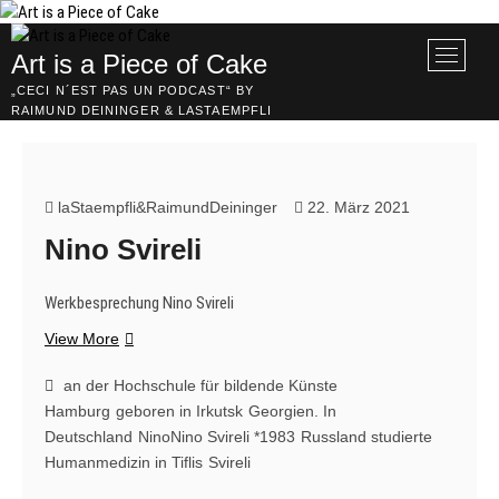
Skip
to
M
Art is a Piece of Cake
content
e
„CECI N´EST PAS UN PODCAST“ BY
n
RAIMUND DEININGER & LASTAEMPFLI
u
B
u
t
laStaempfli&RaimundDeininger
22. März 2021
t
Nino Svireli
o
n
Werkbesprechung Nino Svireli
Nino
View More
Svireli
an der Hochschule für bildende Künste
Hamburg
geboren in Irkutsk
Georgien. In
Deutschland
NinoNino Svireli *1983
Russland studierte
Humanmedizin in Tiflis
Svireli