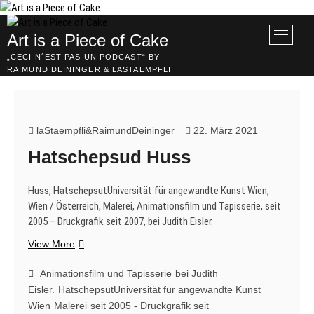
Skip
to
M
Art is a Piece of Cake
content
e
„CECI N´EST PAS UN PODCAST“ BY
n
RAIMUND DEININGER & LASTAEMPFLI
u
B
u
t
laStaempfli&RaimundDeininger
22. März 2021
t
Hatschepsud Huss
o
n
Huss, HatschepsutUniversität für angewandte Kunst Wien,
Wien / Österreich, Malerei, Animationsfilm und Tapisserie, seit
2005 – Druckgrafik seit 2007, bei Judith Eisler.
Hatschepsud
View More
Huss
Animationsfilm und Tapisserie
bei Judith
Eisler.
HatschepsutUniversität für angewandte Kunst
Wien
Malerei
seit 2005 - Druckgrafik seit