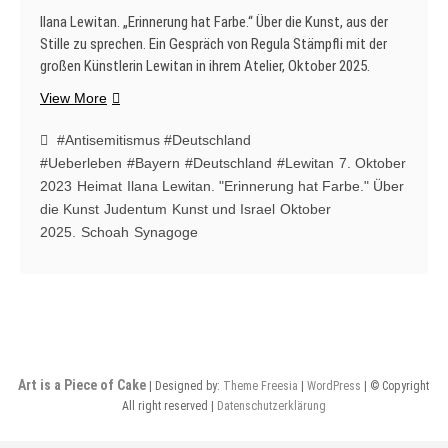
Ilana Lewitan. „Erinnerung hat Farbe.“ Über die Kunst, aus der
Stille zu sprechen. Ein Gespräch von Regula Stämpfli mit der
großen Künstlerin Lewitan in ihrem Atelier, Oktober 2025.
Ilana
View More
Lewitan.
„Erinnerung
#Antisemitismus #Deutschland
hat
#Ueberleben
#Bayern
#Deutschland
#Lewitan
7. Oktober
Farbe.“
2023
Heimat
Ilana Lewitan. "Erinnerung hat Farbe." Über
Über
die Kunst
Judentum
Kunst und Israel
Oktober
die
2025.
Schoah
Synagoge
Kunst,
aus
der
Stille
zu
sprechen.
Ein
Art is a Piece of Cake
| Designed by:
Theme Freesia
|
WordPress
| © Copyright
Gespräch
All right reserved |
Datenschutzerklärung
von
Regula