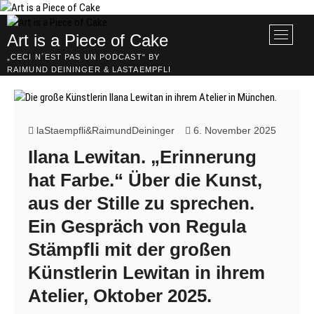
Skip
to
M
Art is a Piece of Cake
content
e
„CECI N´EST PAS UN PODCAST“ BY
n
RAIMUND DEININGER & LASTAEMPFLI
u
B
u
t
laStaempfli&RaimundDeininger
6. November 2025
t
Ilana Lewitan. „Erinnerung
o
n
hat Farbe.“ Über die Kunst,
aus der Stille zu sprechen.
Ein Gespräch von Regula
Stämpfli mit der großen
Künstlerin Lewitan in ihrem
Atelier, Oktober 2025.