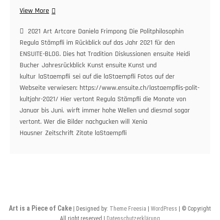
laStaempflis
View More
Polit-
Kultjahr
2021
Art
Artcare
Daniela Frimpong
Die Politphilosophin
2021:
Regula Stämpfli im Rückblick auf das Jahr 2021 für den
TEIL
ENSUITE-BLOG. Dies hat Tradition
Diskussionen
ensuite
Heidi
1.
Bucher
Jahresrückblick
Kunst ensuite Kunst und
kultur
laStaempfli
sei auf die laStaempfli Fotos auf der
Webseite verwiesen: https://www.ensuite.ch/lastaempflis-polit-
kultjahr-2021/ Hier vertont Regula Stämpfli die Monate von
Januar bis Juni.
wirft immer hohe Wellen und diesmal sogar
vertont. Wer die Bilder nachgucken will
Xenia
Hausner
Zeitschrift
Zitate laStaempfli
Art is a Piece of Cake
| Designed by:
Theme Freesia
|
WordPress
| © Copyright
All right reserved |
Datenschutzerklärung