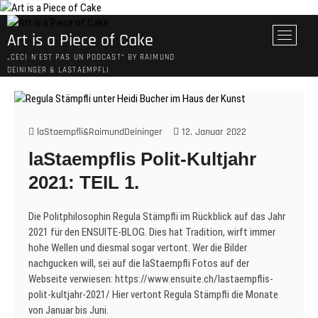
Skip
to
M
Art is a Piece of Cake
content
e
„CECI N´EST PAS UN PODCAST“ BY RAIMUND
n
DEININGER & LASTAEMPFLI
u
B
u
t
laStaempfli&RaimundDeininger
12. Januar 2022
t
laStaempflis Polit-Kultjahr
o
n
2021: TEIL 1.
Die Politphilosophin Regula Stämpfli im Rückblick auf das Jahr
2021 für den ENSUITE-BLOG. Dies hat Tradition, wirft immer
hohe Wellen und diesmal sogar vertont. Wer die Bilder
nachgucken will, sei auf die laStaempfli Fotos auf der
Webseite verwiesen: https://www.ensuite.ch/lastaempflis-
polit-kultjahr-2021/ Hier vertont Regula Stämpfli die Monate
von Januar bis Juni.