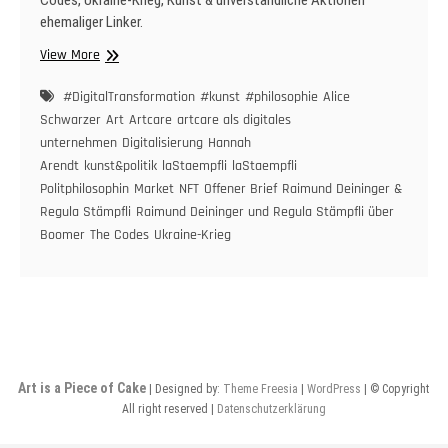
Codes, Ukraine-Krieg, Kunst & unverständliche Aktionen
ehemaliger Linker.
Raimund
View More
Deininger
und
#DigitalTransformation
#kunst
#philosophie
Alice
Regula
Schwarzer
Art
Artcare
artcare als digitales
Stämpfli
unternehmen
Digitalisierung
Hannah
über
Arendt
kunst&politik
laStaempfli
laStaempfli
offenen
Politphilosophin
Market
NFT
Offener Brief
Raimund Deininger &
Brief,
Regula Stämpfli
Raimund Deininger und Regula Stämpfli über
Boomer,
Boomer
The Codes
Ukraine-Krieg
The
Codes,
Ukraine-
Krieg,
Kunst
&
unverständliche
Art is a Piece of Cake
Aktionen
| Designed by:
Theme Freesia
|
WordPress
| © Copyright
ehemaliger
All right reserved |
Datenschutzerklärung
Linker.