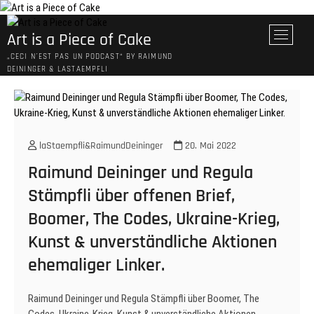
Skip
to
M
Art is a Piece of Cake
content
e
„CECI N´EST PAS UN PODCAST“ BY RAIMUND
n
DEININGER & LASTAEMPFLI
u
B
u
t
t
laStaempfli&RaimundDeininger
20. Mai 2022
o
Raimund Deininger und Regula
n
Stämpfli über offenen Brief,
Boomer, The Codes, Ukraine-Krieg,
Kunst & unverständliche Aktionen
ehemaliger Linker.
Raimund Deininger und Regula Stämpfli über Boomer, The