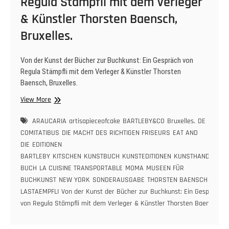
Regula Stämpfli mit dem Verleger
& Künstler Thorsten Baensch,
Bruxelles.
Von der Kunst der Bücher zur Buchkunst: Ein Gespräch von
Regula Stämpfli mit dem Verleger & Künstler Thorsten
Baensch, Bruxelles.
Von
View More
der
Kunst
ARAUCARIA
artisapieceofcake
BARTLEBY&CO
Bruxelles.
DE
der
COMITATIBUS
DIE MACHT DES RICHTIGEN FRISEURS
EAT AND
Bücher
DIE
EDITIONEN
zur
BARTLEBY
KITSCHEN
KUNSTBUCH
KUNSTEDITIONEN
KUNSTHANDWERK
Buchkunst:
BUCH
LA CUISINE TRANSPORTABLE
MOMA
MUSEEN FÜR
Ein
BUCHKUNST
NEW YORK
SONDERAUSGABE
THORSTEN BAENSCH UND
Gespräch
LASTAEMPFLI
Von der Kunst der Bücher zur Buchkunst: Ein Gespräch
von
von Regula Stämpfli mit dem Verleger & Künstler Thorsten Baensch
Regula
Stämpfli
mit