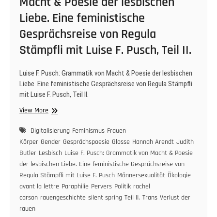
Macht & Poesie der lesbischen
Liebe. Eine feministische
Gesprächsreise von Regula
Stämpfli mit Luise F. Pusch, Teil II.
Luise F. Pusch: Grammatik von Macht & Poesie der lesbischen
Liebe. Eine feministische Gesprächsreise von Regula Stämpfli
mit Luise F. Pusch, Teil II.
Luise
View More
F.
Pusch:
Digitalisierung
Feminismus
Frauen
Grammatik
Körper
Gender
Gesprächspoesie
Glosse
Hannah Arendt
Judith
von
Butler
Lesbisch
Luise F. Pusch: Grammatik von Macht & Poesie
Macht
der lesbischen Liebe. Eine feministische Gesprächsreise von
&
Regula Stämpfli mit Luise F. Pusch
Männersexualität
Ökologie
Poesie
avant la lettre
Paraphilie
Pervers
Politik
rachel
der
carson
rauengeschichte
silent spring
Teil II.
Trans
Verlust der
lesbischen
rauen
Liebe.