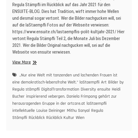
Regula Stämpfli im Rückblick auf das Jahr 2021 für den
ENSUITE-BLOG. Dies hat Tradition, wirft immer hohe Wellen
und diesmal sogar vertont. Wer die Bilder nachgucken will, sei
auf die laStaempfli Fotos auf der Webseite verwiesen:
https://www.ensuite.ch/lastaempflis-polit-kultjahr-2021/ Hier
vertont Regula Stämpfli Teil 2, die Monate Juli bis Dezember
2021. Wer die Bilder Original nachgucken will, sei auf die
Webseite von ensuite verwiesen.
laStaempflis
View More
Polit-
Kulturjahr
„Nur eine Welt mit tanzenden und lachenden Frauen ist
2021.
eine demokratisch-lebensfrohe Welt.“ laStaempfli
Art
Bilder by
Teil
Regula stämpfli
DigitalTransformation
Diversity
ensuite
Heidi
II.
Bucher
inspirierend vebergen. Daniela Frimpong gehört zur
herausragenden Gruppe in der artcare.at
laStaempfli
intellektuelle
Louise Deininger
Mithu Sanyal
Regula
Stämpfli
Rückblick
Rückblick Kultur
Wien