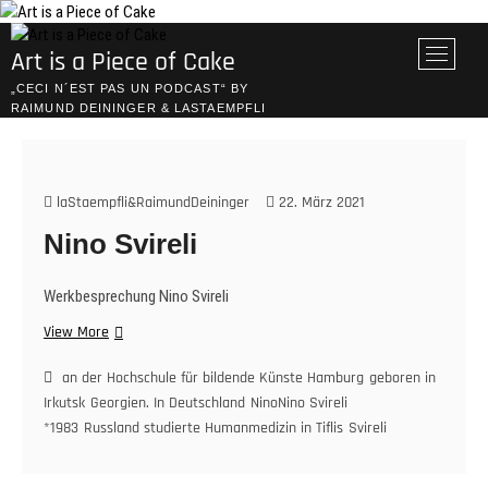
Skip
to
M
Art is a Piece of Cake
content
e
„CECI N´EST PAS UN PODCAST“ BY
n
RAIMUND DEININGER & LASTAEMPFLI
u
B
u
t
laStaempfli&RaimundDeininger
22. März 2021
t
Nino Svireli
o
n
Werkbesprechung Nino Svireli
Nino
View More
Svireli
an der Hochschule für bildende Künste Hamburg
geboren in
Irkutsk
Georgien. In Deutschland
NinoNino Svireli
*1983
Russland studierte Humanmedizin in Tiflis
Svireli