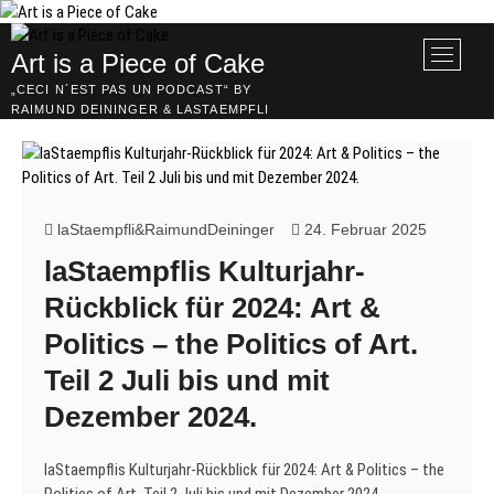
Skip
to
M
Art is a Piece of Cake
content
e
„CECI N´EST PAS UN PODCAST“ BY
n
RAIMUND DEININGER & LASTAEMPFLI
u
B
u
t
t
laStaempfli&RaimundDeininger
24. Februar 2025
o
laStaempflis Kulturjahr-
n
Rückblick für 2024: Art &
Politics – the Politics of Art.
Teil 2 Juli bis und mit
Dezember 2024.
laStaempflis Kulturjahr-Rückblick für 2024: Art & Politics – the