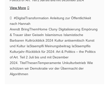
Politics of Art. Teil 2 Juli bis und mit Dezember 2024.
laStaempflis
View More
Kulturjahr-
Rückblick
#DigitalTransformation
Anleitung zur Öffentlichkeit
für
nach Hannah
2024:
Arendt
BringThemHome
Cluny
Digitalisierung
Empörung
Art
& Trauer über Geiseln
Islamismus
Islamistische
&
Barbaren
Kultrückblick 2024
Kultur antisemitisch
Kunst
Politics
und Kultur
laStaempfli Meinungsbeitrag
laStaempflis
–
Kulturjahr-Rückblick für 2024: Art & Politics – the Politics
the
of Art. Teil 2 Juli bis und mit Dezember
Politics
2024.
TitelThesenTemperamente
Unkulturbetrieb
Wie
of
schützen wir Demokratie vor der Übermacht der
Art.
Algorithmen
Teil
2
Juli
bis
und
mit
Dezember