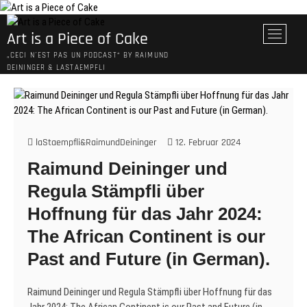
Skip
to
M
Art is a Piece of Cake
content
e
„CECI N´EST PAS UN PODCAST“ BY RAIMUND
n
DEININGER & LASTAEMPFLI
u
B
u
t
t
laStaempfli&RaimundDeininger
12. Februar 2024
o
Raimund Deininger und
n
Regula Stämpfli über
Hoffnung für das Jahr 2024:
The African Continent is our
Past and Future (in German).
Raimund Deininger und Regula Stämpfli über Hoffnung für das