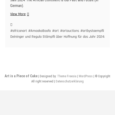
Jahr 2024: The African Continent is our Past and Future (in
German).
Raimund
View More
Deininger
und
Regula
#africanart
#AmoakoBoafo
#art
#artauctions
#artbystaempfli
#artc
Stämpfli
Deininger und Regula Stämpfli über Hoffnung für das Jahr 2024: The Af
über
Hoffnung
für
das
Jahr
2024:
The
Art is a Piece of Cake
| Designed by:
Theme Freesia
|
WordPress
| © Copyright
African
All right reserved |
Datenschutzerklärung
Continent
is
our
Past
and
Future