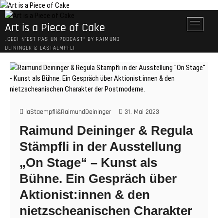
Skip
to
M
Art is a Piece of Cake
content
e
„CECI N´EST PAS UN PODCAST“ BY RAIMUND
n
DEININGER & LASTAEMPFLI
u
B
u
t
t
o
laStaempfli&RaimundDeininger
31. Mai 2023
n
Raimund Deininger & Regula
Stämpfli in der Ausstellung
„On Stage“ – Kunst als
Bühne. Ein Gespräch über
Aktionist:innen & den
nietzscheanischen Charakter