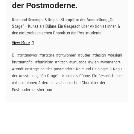
der Postmoderne.
Raimund Deininger & Regula Stämpfli in der Ausstellung „On
Stage“ – Kunst als Bühne. Ein Gespräch über Aktionist:innen &
den nietzscheanischen Charakter der Postmoderne.
Raimund
View More
Deininger
&
#artandwar
#artcare
#artwomen
#butler
#design
#designingpolit
Regula
laStaempfloi
#feminism
#nitsch
#OnStage
#wien
#womenart
export
Stämpfli
Arendt
onstage
politics
postmodern
Raimund Deininger & Regula Stämp
in
der Ausstellung "On Stage" - Kunst als Bühne. Ein Gespräch über
der
Aktionist:innen & den nietzscheanischen Charakter der
Ausstellung
Postmoderne.
sherman
„On
Stage“
–
Kunst
als
Bühne.
Ein