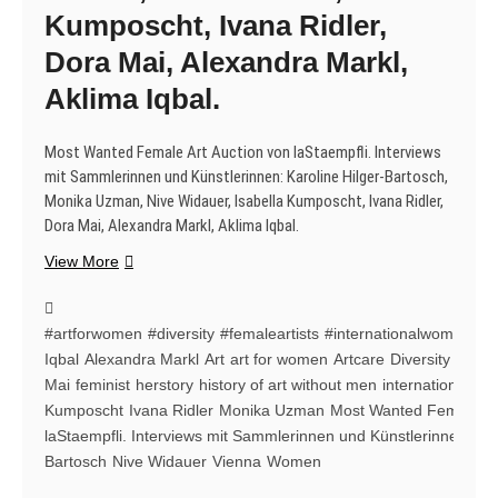
Kumposcht, Ivana Ridler,
Dora Mai, Alexandra Markl,
Aklima Iqbal.
Most Wanted Female Art Auction von laStaempfli. Interviews
mit Sammlerinnen und Künstlerinnen: Karoline Hilger-Bartosch,
Monika Uzman, Nive Widauer, Isabella Kumposcht, Ivana Ridler,
Dora Mai, Alexandra Markl, Aklima Iqbal.
Most
View More
Wanted
Female
Art
#artforwomen
#diversity
#femaleartists
#internationalwomensda
Auction
Iqbal
Alexandra Markl
Art
art for women
Artcare
Diversity
Dora
for
Mai
feminist
herstory
history of art without men
internationaler 
„artisapieceofcake“
Kumposcht
Ivana Ridler
Monika Uzman
Most Wanted Female Art
laStaempfli.
laStaempfli. Interviews mit Sammlerinnen und Künstlerinnen: Kar
Interviews
Bartosch
Nive Widauer
Vienna
Women
mit
Sammlerinnen