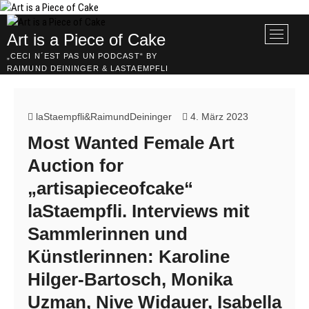
Skip
to
M
Art is a Piece of Cake
content
e
„CECI N´EST PAS UN PODCAST“ BY
n
RAIMUND DEININGER & LASTAEMPFLI
u
B
u
laStaempfli&RaimundDeininger
4. März 2023
t
Most Wanted Female Art
t
o
Auction for
n
„artisapieceofcake“
laStaempfli. Interviews mit
Sammlerinnen und
Künstlerinnen: Karoline
Hilger-Bartosch, Monika
Uzman, Nive Widauer, Isabella