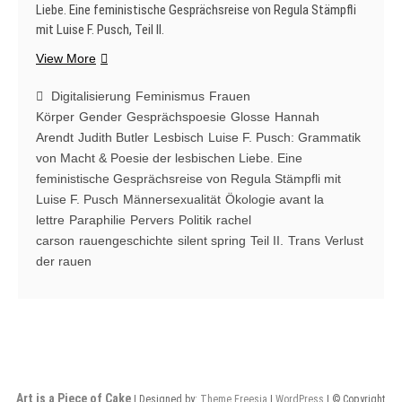
Liebe. Eine feministische Gesprächsreise von Regula Stämpfli
mit Luise F. Pusch, Teil II.
Luise
View More
F.
Pusch:
Digitalisierung
Feminismus
Frauen
Grammatik
Körper
Gender
Gesprächspoesie
Glosse
Hannah
von
Arendt
Judith Butler
Lesbisch
Luise F. Pusch: Grammatik
Macht
von Macht & Poesie der lesbischen Liebe. Eine
&
feministische Gesprächsreise von Regula Stämpfli mit
Poesie
Luise F. Pusch
Männersexualität
Ökologie avant la
der
lettre
Paraphilie
Pervers
Politik
rachel
lesbischen
carson
rauengeschichte
silent spring
Teil II.
Trans
Verlust
Liebe.
der rauen
Eine
feministische
Gesprächsreise
von
Regula
Stämpfli
mit
Luise
Art is a Piece of Cake
| Designed by:
Theme Freesia
|
WordPress
| © Copyright