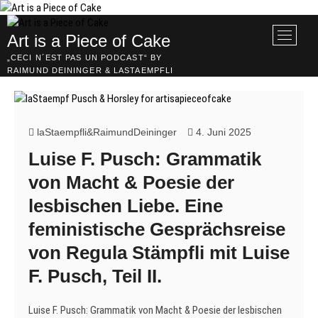
Skip
to
M
Art is a Piece of Cake
content
e
„CECI N´EST PAS UN PODCAST“ BY
n
RAIMUND DEININGER & LASTAEMPFLI
u
B
u
t
laStaempfli&RaimundDeininger
4. Juni 2025
t
Luise F. Pusch: Grammatik
o
n
von Macht & Poesie der
lesbischen Liebe. Eine
feministische Gesprächsreise
von Regula Stämpfli mit Luise
F. Pusch, Teil II.
Luise F. Pusch: Grammatik von Macht & Poesie der lesbischen