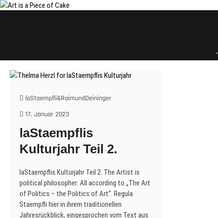
Skip
to
content
laStaempfli&RaimundDeininger
17. Januar 2023
laStaempflis
Kulturjahr Teil 2.
laStaempflis Kulturjahr Teil 2. The Artist is
political philosopher: All according to „The Art
of Politics – the Politics of Art“. Regula
Staempfli hier in ihrem traditionellen
Jahresrückblick, eingesprochen vom Text aus