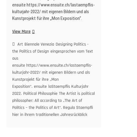
ensuite https://www.ensuite.ch/lastaempflis-
kulturjahr-2022/ mit eigenen Bildern und als
Kunstprojekt für ihre „Mon Exposition“.
laStaempflis
View More
Kulturjahr
Teil
Art
Biennale Venezia
Designing Politics -
2.
the Politics of Design
eingesprochen vom Text
aus
ensuite https://www.ensuite.ch/lastaempflis-
kulturjahr-2022/ mit eigenen Bildern und als
Kunstprojekt für ihre „Mon
Exposition“.
ensuite
laStaempflis Kulturjahr
2022.
Political Philosophie
The Artist is political
philosopher: All according to „The Art of
Politics – the Politics of Art“. Regula Staempfli
hier in ihrem traditionellen Jahresrückblick