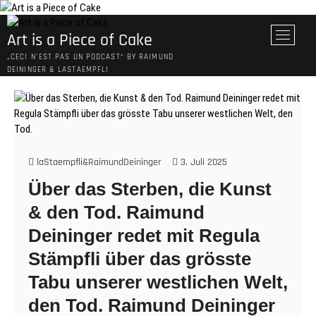
Skip
to
M
Art is a Piece of Cake
content
e
„CECI N´EST PAS UN PODCAST“ BY RAIMUND
n
DEININGER & LASTAEMPFLI
u
B
u
t
t
o
laStaempfli&RaimundDeininger
3. Juli 2025
n
Über das Sterben, die Kunst
& den Tod. Raimund
Deininger redet mit Regula
Stämpfli über das grösste
Tabu unserer westlichen Welt,
den Tod. Raimund Deininger