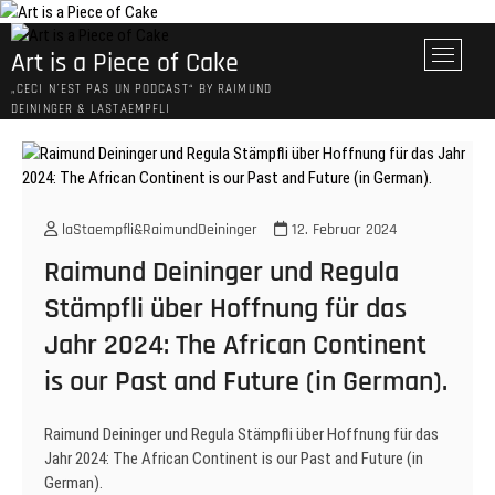
Skip
to
M
Art is a Piece of Cake
content
e
„CECI N´EST PAS UN PODCAST“ BY RAIMUND
n
DEININGER & LASTAEMPFLI
u
B
u
t
t
laStaempfli&RaimundDeininger
12. Februar 2024
o
Raimund Deininger und Regula
n
Stämpfli über Hoffnung für das
Jahr 2024: The African Continent
is our Past and Future (in German).
Raimund Deininger und Regula Stämpfli über Hoffnung für das
Jahr 2024: The African Continent is our Past and Future (in
German).