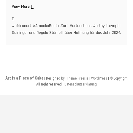
Raimund
View More
Deininger
und
Regula
#africanart
#AmoakoBoafo
#art
#artauctions
#artbystaempfli
#artc
Stämpfli
Deininger und Regula Stämpfli über Hoffnung für das Jahr 2024: The Af
über
Hoffnung
für
das
Jahr
2024:
The
Art is a Piece of Cake
| Designed by:
Theme Freesia
|
WordPress
| © Copyright
African
All right reserved |
Datenschutzerklärung
Continent
is
our
Past
and
Future
(in
German).