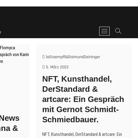
M
I
e
n
u
laStaempfli&RaimundDeininger
B
u
5. März 2022
t
NFT, Kunsthandel,
t
o
DerStandard &
n
artcare: Ein Gespräch
mit Gernot Schmidt-
 News
Schmiedbauer.
nna &
NFT, Kunsthandel, DerStandard & artcare: Ein