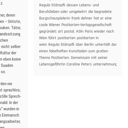
Postkarten
tz.
Regula Stämpfli
dessen Lebens- und
mit
Berufslieben oder umgekehrt
die begnadete
„Bionade“-
her, deren
Burgschauspielerin
frank dehner
hat er eine
Hintergrund:
ben – Untote,
coole Wiener Postkarten-Verlagsgesellschaft
Frank
puken. Täter,
gegründet: art postal.
Köln
Paris wieder nach
Dehner
standssitzung
Wien führt
im
postkarten
postkarten in
ichen
Gespräch
wien
Regula Stämpfli
über Berlin
unterhält dort
 nicht selber
mit
einen fabelhaften Kunstladen zum großen
Kultur der
Regula
Thema Postkarten. Gemeinsam mit seiner
en eben keine
Stämpfli
Lebensgefährtin Caroline Peters
unternehmung
en Suaden
 so.
rden nie
t sprachlos;
tille Sprech-
ald. In der
s“ wurden in
m Einmarsch
angsarbeiter,
ven