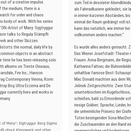
 out of a creative impulse.
zum Teil in desolater Abendkleidu
 the medium, there is a
als Fahrradkuriere gekleidet, sie l
earch for order and chaos
in immer kürzeren Abständen, bi
s body of work. With his series
einmal der Raum gedrängt voll ist
TON-Artist of Many: Sygtryggur
kann das natürlich, wie immer bei 
son talks to Regula Stämpfli
vollkommen anders machen.“
erk and other Skizzen.
storts the normal, daily life by
Es wurde alles anders gemacht. 
 common objects in an abstract
Das Wiener Josefstadt-Theater ri
e time he has been releasing solo
Frauen. Anna Bergmann, die Regis
ith albums on Trente Oiseaux,
Katharina Faltner, die Bühnenbildn
arsdale, Fire Inc., Hanson
unhaltbar famose Best-Schauspi
wag Contemporary Vienna, Korm
Mac Donald machten aus dem Wü
ttrop Boy, Ultra Eczema and De
Jelinek Zeitgeschichte. Zwei St
ggur currently lives and works in
ununterbrochen im Kugelschloss,
rmany.
schießen, bald zu Ermordende sc
riesige Gräben. Sprache, Lieder, I
ON-
die unheimliche Präsenz der Gräfi
ist
Toten besingenden Sona MacDona
t of Many": Sigtryggur Berg Sigmarsson talks to
die Zuschauenden an den Rand ei
ny“:
fli about Klangwerk and other
unvergesslichen und bodenlosen