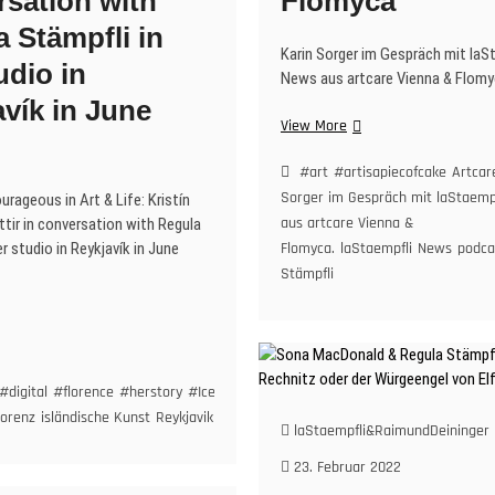
rsation with
Flomyca
 Stämpfli in
Karin Sorger im Gespräch mit laS
udio in
News aus artcare Vienna & Flomy
vík in June
Karin
View More
Sorger
im
#art
#artisapiecofcake
Artcar
Gespräch
Sorger im Gespräch mit laStaemp
rageous in Art & Life: Kristín
mit
aus artcare Vienna &
tir in conversation with Regula
laStaempfli
er studio in Reykjavík in June
Flomyca.
laStaempfli
News
podca
mit
Stämpfli
News
are
#arttalks
#codes
#DigitalTransformation
#exhibitionsbyblackartists
#gha
aus
w
rican Continent is our Past and Future (in German).
artcare
Vienna
&
urageous
#digital
#florence
#herstory
#Iceland
#iconography
#icons
#vaginas
#wom
Flomyca
lorenz
isländische Kunst
Reykjavik
the History of ART without men
laStaempfli&RaimundDeininger
23. Februar 2022
e: