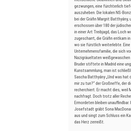
gezwungen, eine fürchterlich tie
auszuheben. Die lokalen NS-Bonz
bei der Gräfin Margrit Batthyány, 
erschossen über 180 der jüdisch
in einer Art Treibjagd, das Loch w
zugescharrt, die Gräfin entkam in
wo sie fürstlich weiterlebte. Eine
Unternehmensfamilie, die sich von
Nazigräueltaten weißgewaschen 
Bruder stiftete in Madrid eine ung
Kunstsammlung, man ist schließlic
Sascha Batthyány „Und was hat d
mir zu tun?“ der Großneffe, der d
recherchiert. Er macht dies, weil 
nachfragt. Doch trotz aller Reche
Ermordeten bleiben unauffindbar.
Josefstadt gräbt Sona MacDonal
aus und singt zum Schluss ein Ka
das Herz zerreißt.