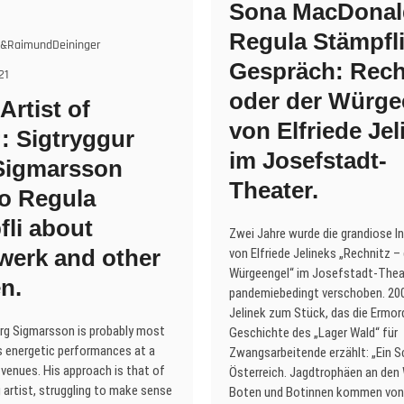
Sona MacDonal
stín
nnlaugsdóttir
Regula Stämpfli
i&RaimundDeininger
nversation
Gespräch: Rech
21
th
oder der Würge
gula
rtist of
mpfli
von Elfriede Jel
: Sigtryggur
im Josefstadt-
r
Sigmarsson
dio
Theater.
to Regula
kjavík
fli about
Zwei Jahre wurde die grandiose I
werk and other
von Elfriede Jelineks „Rechnitz – 
ne
23.
Würgeengel“ im Josefstadt-Theat
n.
pandemiebedingt verschoben. 20
Jelinek zum Stück, das die Ermo
erg Sigmarsson is probably most
Geschichte des „Lager Wald“ für
s energetic performances at a
Zwangsarbeitende erzählt: „Ein S
 venues. His approach is that of
Österreich. Jagdtrophäen an den
 artist, struggling to make sense
Boten und Botinnen kommen von ü