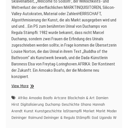
Sklavenarbeit, „Welcome to Sodom“, der Wirklichkeits- und
Weltverlust der oberflächlichen MARKTINQUISITOREN, Silicon-
Valley-Autokraten, Material oder ZahlenHERRSCHAFT,
Algorithmisierung der Kunst, die als Markt ausgegeben wird und
und und….Ein PS zum berühmten Urinal von Duchamps von
Regula Stämpfli: 1982 wurde bekannt, dass nicht Marcel
Duchamp, sondern zwei Frauen die Erfindung des Urinals
zugeschrieben werden sollte; in Frage kommen die Übersetzerin
Louise Norton, die das Urinal in ihrem Text „Buddha of the
Bathroom“ als Kunstwerk bewarb, und die Dada-Künstlerin
Baroness Elsa von Freytag-Loringhoven.AFRIKA: Der Kontinent
der Zukunft. Ein Amoako Boafo, der die Moderne neu
konzipiert.
Raimund
View More
Deininger
&
Afrika
Amoako Boafo
Artcare
Blockchain & Art
Damien
Regula
Hirst
Digitalisierung
Duchamp
Geschichte
Ghana
Hannah
Stämpfli:
Arendt
Kunst
Kunstgeschichte
laStaempfli
Market
Markt
Moderne
Na
God,
Deininger
Raimund Deininger & Regula Stämpfli: God
Uganda
Weltverl
Market,
Blockchain