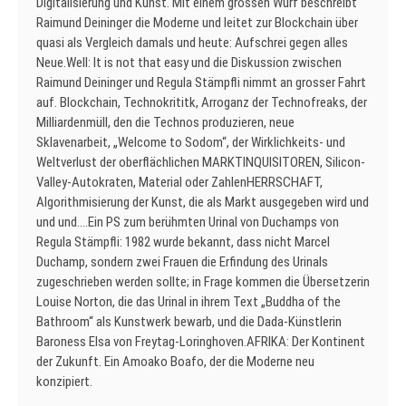
Digitalisierung und Kunst. Mit einem grossen Wurf beschreibt
Raimund Deininger die Moderne und leitet zur Blockchain über
quasi als Vergleich damals und heute: Aufschrei gegen alles
Neue.Well: It is not that easy und die Diskussion zwischen
Raimund Deininger und Regula Stämpfli nimmt an grosser Fahrt
auf. Blockchain, Technokrititk, Arroganz der Technofreaks, der
Milliardenmüll, den die Technos produzieren, neue
Sklavenarbeit, „Welcome to Sodom“, der Wirklichkeits- und
Weltverlust der oberflächlichen MARKTINQUISITOREN, Silicon-
Valley-Autokraten, Material oder ZahlenHERRSCHAFT,
Algorithmisierung der Kunst, die als Markt ausgegeben wird und
und und….Ein PS zum berühmten Urinal von Duchamps von
Regula Stämpfli: 1982 wurde bekannt, dass nicht Marcel
Duchamp, sondern zwei Frauen die Erfindung des Urinals
zugeschrieben werden sollte; in Frage kommen die Übersetzerin
Louise Norton, die das Urinal in ihrem Text „Buddha of the
Bathroom“ als Kunstwerk bewarb, und die Dada-Künstlerin
Baroness Elsa von Freytag-Loringhoven.AFRIKA: Der Kontinent
der Zukunft. Ein Amoako Boafo, der die Moderne neu
konzipiert.