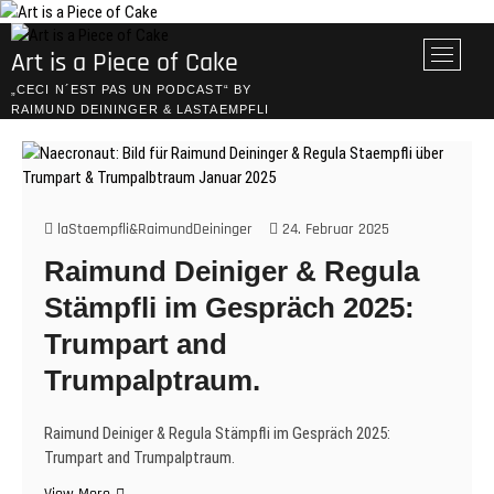
Skip
to
M
Art is a Piece of Cake
content
e
„CECI N´EST PAS UN PODCAST“ BY
n
RAIMUND DEININGER & LASTAEMPFLI
u
B
u
t
t
laStaempfli&RaimundDeininger
24. Februar 2025
o
Raimund Deiniger & Regula
n
Stämpfli im Gespräch 2025:
Trumpart and
Trumpalptraum.
Raimund Deiniger & Regula Stämpfli im Gespräch 2025:
Trumpart and Trumpalptraum.
Raimund