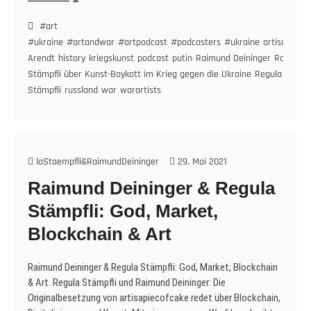
Deininger
&
#art
Regula
#ukraine
#artandwar
#artpodcast
#podcasters
#ukraine
artisapiece
Stämpfli
Arendt
history
kriegskunst
podcast
putin
Raimund Deininger
Raimund 
über
Stämpfli über Kunst-Boykott im Krieg gegen die Ukraine
Regula
Kunst-
Stämpfli
russland
war
warartists
Boykott
im
Krieg
gegen
die
laStaempfli&RaimundDeininger
29. Mai 2021
Ukraine.
Raimund Deininger & Regula
Stämpfli: God, Market,
Blockchain & Art
Raimund Deininger & Regula Stämpfli: God, Market, Blockchain
& Art. Regula Stämpfli und Raimund Deininger: Die
Originalbesetzung von artisapiecofcake redet über Blockchain,