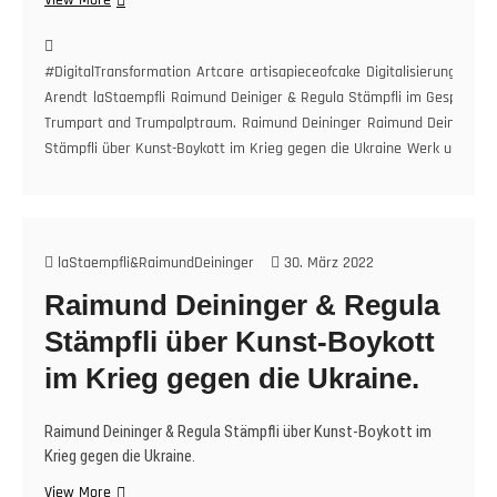
View More
Deiniger
&
Regula
#DigitalTransformation
Artcare
artisapieceofcake
Digitalisierung
Gesch
Stämpfli
Arendt
laStaempfli
Raimund Deiniger & Regula Stämpfli im Gespräch 2
im
Trumpart and Trumpalptraum.
Raimund Deininger
Raimund Deininger 
Gespräch
Stämpfli über Kunst-Boykott im Krieg gegen die Ukraine
Werk und Wirk
2025:
Trumpart
and
Trumpalptraum.
laStaempfli&RaimundDeininger
30. März 2022
Raimund Deininger & Regula
Stämpfli über Kunst-Boykott
im Krieg gegen die Ukraine.
Raimund Deininger & Regula Stämpfli über Kunst-Boykott im
Krieg gegen die Ukraine.
Raimund
View More