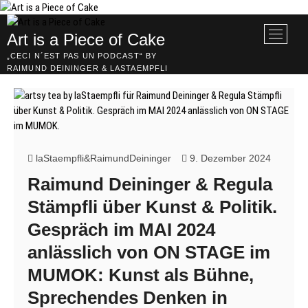
Skip
to
M
Art is a Piece of Cake
content
e
„CECI N´EST PAS UN PODCAST“ BY
n
RAIMUND DEININGER & LASTAEMPFLI
u
B
u
t
t
o
laStaempfli&RaimundDeininger
9. Dezember 2024
n
Raimund Deininger & Regula
Stämpfli über Kunst & Politik.
Gespräch im MAI 2024
anlässlich von ON STAGE im
MUMOK: Kunst als Bühne,
Sprechendes Denken in