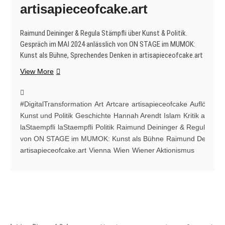
artisapieceofcake.art
Raimund Deininger & Regula Stämpfli über Kunst & Politik.
Gespräch im MAI 2024 anlässlich von ON STAGE im MUMOK:
Kunst als Bühne, Sprechendes Denken in artisapieceofcake.art
Raimund
View More
Deininger
&
Regula
#DigitalTransformation
Art
Artcare
artisapieceofcake
Auflösung
Stämpfli
Kunst und Politik
Geschichte
Hannah Arendt
Islam
Kritik an Poli
über
laStaempfli
laStaempfli
Politik
Raimund Deininger & Regula Stämp
Kunst
von ON STAGE im MUMOK: Kunst als Bühne
Raimund Deininge
&
artisapieceofcake.art
Vienna
Wien
Wiener Aktionismus
Politik.
Gespräch
im
MAI
2024
anlässlich
von