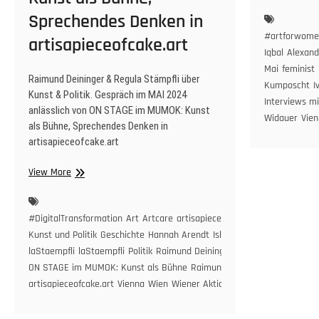
Wa
Sprechendes Denken in
Fe
Art
#artforwome
artisapieceofcake.art
Au
Iqbal
Alexand
for
Mai
feminist
Raimund Deininger & Regula Stämpfli über
„ar
Kumposcht
I
laS
Kunst & Politik. Gespräch im MAI 2024
Interviews m
Int
anlässlich von ON STAGE im MUMOK: Kunst
Widauer
Vie
mi
als Bühne, Sprechendes Denken in
Sa
artisapieceofcake.art
un
Kün
Raimund
View More
Kar
Deininger
Hil
&
Bar
Regula
#DigitalTransformation
Art
Artcare
artisapieceofcake
Auflösung
Bühn
Mo
Stämpfli
Kunst und Politik
Geschichte
Hannah Arendt
Islam
Kritik an Politik ist
Uz
über
laStaempfli
laStaempfli
Politik
Raimund Deininger & Regula Stämpfli üb
Niv
Kunst
ON STAGE im MUMOK: Kunst als Bühne
Raimund Deininger Kunsthändl
Wi
&
artisapieceofcake.art
Vienna
Wien
Wiener Aktionismus
Isa
Politik.
Ku
Gespräch
Iva