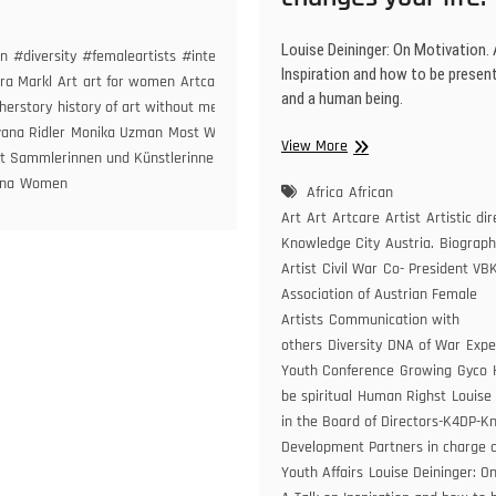
nted
male
Louise Deininger: On Motivation. 
n
#diversity
#femaleartists
#internationalwomensday
#wien
#world
Aklima
Inspiration and how to be present
ction
ra Markl
Art
art for women
Artcare
Diversity
Dora
and a human being.
herstory
history of art without men
internationaler frauentag
Isabella
tisapieceofcake“
vana Ridler
Monika Uzman
Most Wanted Female Art Auction von laStaempfli.
Louise
View More
taempfli.
it Sammlerinnen und Künstlerinnen: Karoline Hilger-Bartosch
Nive
Deininger:
erviews
nna
Women
On
Africa
African
t
Motivation.
mmlerinnen
Art
Art
Artcare
Artist
Artistic di
Louise
d
Knowledge City
Austria.
Biograph
Deininger
stlerinnen:
Artist
Civil War
Co- President VB
&
oline
Association of Austrian Female
Regula
ger-
Artists
Communication with
Staempfli
tosch,
e
Christentum
Demokratie
Digitalisierung
Fragmentieren
others
Diversity
DNA of War
Expe
in
nika
 Kunst
Kunst und Demokratie by
Youth Conference
Growing
Gyco
a
man,
er Kunst & Politik. Gespräch im MAI 2024 anlässlich von
be spiritual
Human Righst
Louise 
conversation
e
er
Sprechendes Denken in
in the Board of Directors-K4DP-K
on
dauer,
Development Partners in charge o
how
bella
art
mposcht,
Youth Affairs
Louise Deininger: On
changes
na