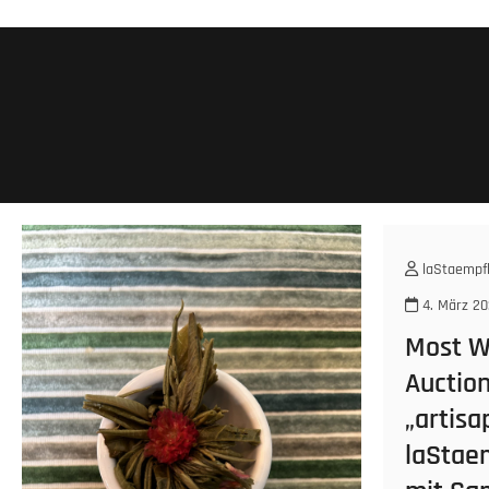
laStaempfl
4. März 20
Most W
Auction
„artisa
laStaem