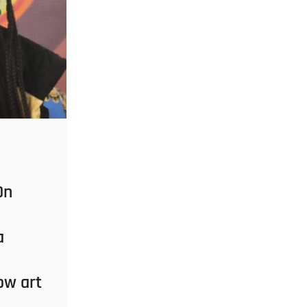
On
a
ow art