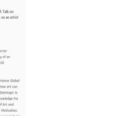
A Talk on
 as an artist
rector
y of an
KOE
rience
Global
How art can
Deininger is
nowledge For
f Art and
 Motivation.