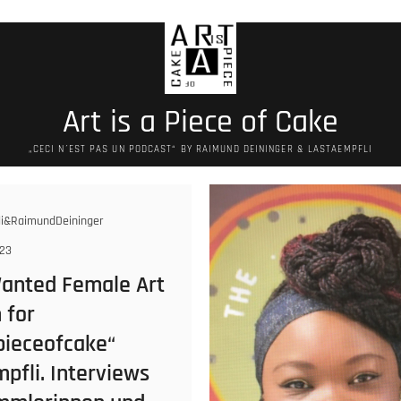
Art is a Piece of Cake
„CECI N´EST PAS UN PODCAST“ BY RAIMUND DEININGER & LASTAEMPFLI
i&RaimundDeininger
23
anted Female Art
 for
pieceofcake“
pfli. Interviews