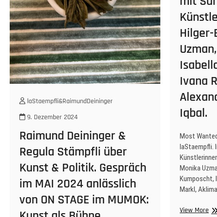
mit Sa
Künstle
Hilger-
Uzman,
Isabel
Ivana R
Alexand
laStaempfli&RaimundDeininger
Iqbal.
9. Dezember 2024
Raimund Deininger &
Most Wanted
laStaempfli.
Regula Stämpfli über
Künstlerinnen
Kunst & Politik. Gespräch
Monika Uzman
Kumposcht, Iv
im MAI 2024 anlässlich
Markl, Aklima
von ON STAGE im MUMOK:
Mo
View More
Kunst als Bühne,