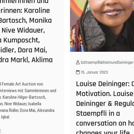
mmlerinnen und
rinnen: Karoline
Bartosch, Monika
 Nive Widauer,
la Kumposcht,
idler, Dora Mai,
ra Markl, Aklima
laStaempfli&RaimundDeininger
15. Januar 2023
Louise Deininger: 
 Female Art Auction von
 Interviews mit Sammlerinnen und
Motivation. Louise
: Karoline Hilger-Bartosch,
Deininger & Regul
, Nive Widauer, Isabella
ana Ridler, Dora Mai, Alexandra
Staempfli in a
 Iqbal.
conversation on h
st
changes your life.