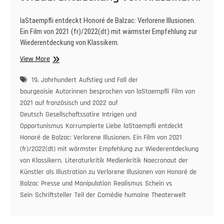
Journalisten
&
laStaempfli entdeckt Honoré de Balzac: Verlorene Illusionen.
Schriftsteller
Ein Film von 2021 (fr)/2022(dt) mit wärmster Empfehlung zur
Chaim
Wiederentdeckung von Klassikern.
Noll
im
laStaempfli
View More
April
entdeckt
2025.
Honoré
19. Jahrhundert
Aufstieg und Fall der
de
bourgeoisie
Autorinnen
besprochen von laStaempfli
Film von
Balzac:
2021 auf französisch und 2022 auf
Verlorene
Deutsch
Gesellschaftssatire
Intrigen und
Illusionen.
Opportunismus
Korrumpierte Liebe
laStaempfli entdeckt
Ein
Honoré de Balzac: Verlorene Illusionen. Ein Film von 2021
Film
(fr)/2022(dt) mit wärmster Empfehlung zur Wiederentdeckung
von
von Klassikern.
Literaturkritik
Medienkritik
Naecronaut der
2021
Künstler als Illustration zu Verlorene Illusionen von Honoré de
(fr)/2022(dt)
Balzac
Presse und Manipulation
Realismus
Schein vs
mit
Sein
Schriftsteller
wärmster
Teil der Comédie humaine
Theaterwelt
Empfehlung
zur