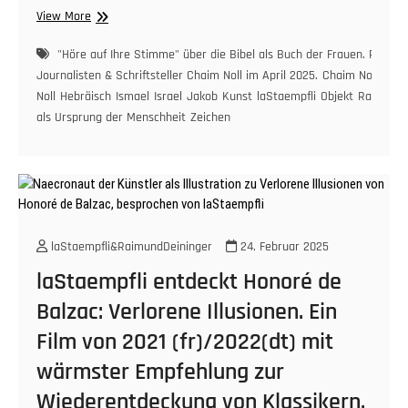
„Höre
View More
auf
Ihre
"Höre auf Ihre Stimme" über die Bibel als Buch der Frauen. Regula
Stimme“
Journalisten & Schriftsteller Chaim Noll im April 2025.
Chaim Noll
Die B
über
Noll
Hebräisch
Ismael
Israel
Jakob
Kunst
laStaempfli
Objekt
Rachel
S
die
als Ursprung der Menschheit
Zeichen
Bibel
als
Buch
der
Frauen.
Regula
Staempfli
laStaempfli&RaimundDeininger
24. Februar 2025
in
laStaempfli entdeckt Honoré de
der
Wüste
Balzac: Verlorene Illusionen. Ein
Negev
Film von 2021 (fr)/2022(dt) mit
zu
Besuch
wärmster Empfehlung zur
beim
Wiederentdeckung von Klassikern.
israelischen