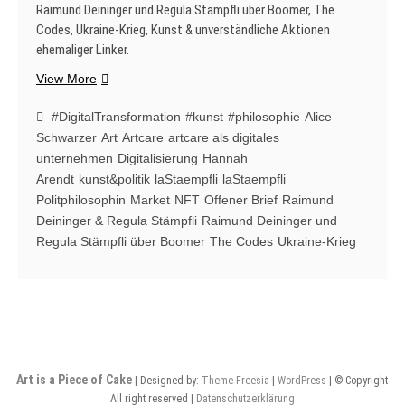
Raimund Deininger und Regula Stämpfli über Boomer, The
Codes, Ukraine-Krieg, Kunst & unverständliche Aktionen
ehemaliger Linker.
Raimund
View More
Deininger
und
#DigitalTransformation
#kunst
#philosophie
Alice
Regula
Schwarzer
Art
Artcare
artcare als digitales
Stämpfli
unternehmen
Digitalisierung
Hannah
über
Arendt
kunst&politik
laStaempfli
laStaempfli
offenen
Politphilosophin
Market
NFT
Offener Brief
Raimund
Brief,
Deininger & Regula Stämpfli
Raimund Deininger und
Boomer,
Regula Stämpfli über Boomer
The Codes
Ukraine-Krieg
The
Codes,
Ukraine-
Krieg,
Kunst
&
unverständliche
Art is a Piece of Cake
Aktionen
| Designed by:
Theme Freesia
|
WordPress
| © Copyright
All right reserved |
Datenschutzerklärung
ehemaliger