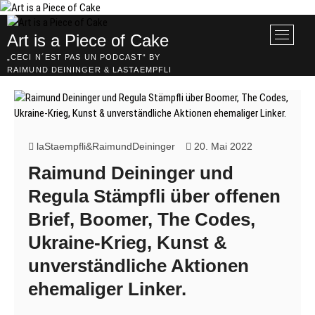
Skip
to
M
Art is a Piece of Cake
content
e
„CECI N´EST PAS UN PODCAST“ BY
n
RAIMUND DEININGER & LASTAEMPFLI
u
B
u
t
t
laStaempfli&RaimundDeininger
20. Mai 2022
o
Raimund Deininger und
n
Regula Stämpfli über offenen
Brief, Boomer, The Codes,
Ukraine-Krieg, Kunst &
unverständliche Aktionen
ehemaliger Linker.