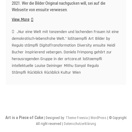
2021. Wer die Bilder Original nachgucken will, sei auf die
Webseite von ensuite verwiesen.
laStaempflis
View More
Polit-
Kulturjahr
„Nur eine Welt mit tanzenden und lachenden Frauen ist eine
2021.
demokratisch-lebensfrohe Welt.“ laStaempfli
Art
Bilder by
Teil
Regula stämpfli
DigitalTransformation
Diversity
ensuite
Heidi
II.
Bucher
inspirierend vebergen. Daniela Frimpong gehört zur
herausragenden Gruppe in der artcare.at
laStaempfli
intellektuelle
Louise Deininger
Mithu Sanyal
Regula
Stämpfli
Rückblick
Rückblick Kultur
Wien
Art is a Piece of Cake
| Designed by:
Theme Freesia
|
WordPress
| © Copyright
All right reserved |
Datenschutzerklärung