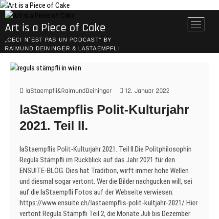
Skip
to
M
Art is a Piece of Cake
content
e
„CECI N´EST PAS UN PODCAST“ BY
n
RAIMUND DEININGER & LASTAEMPFLI
u
B
u
t
laStaempfli&RaimundDeininger
12. Januar 2022
t
laStaempflis Polit-Kulturjahr
o
n
2021. Teil II.
laStaempflis Polit-Kulturjahr 2021. Teil II.Die Politphilosophin
Regula Stämpfli im Rückblick auf das Jahr 2021 für den
ENSUITE-BLOG. Dies hat Tradition, wirft immer hohe Wellen
und diesmal sogar vertont. Wer die Bilder nachgucken will, sei
auf die laStaempfli Fotos auf der Webseite verwiesen:
https://www.ensuite.ch/lastaempflis-polit-kultjahr-2021/ Hier
vertont Regula Stämpfli Teil 2, die Monate Juli bis Dezember