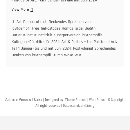
Politics of Art. Teil 1 Januar- bis und mit Juni 2024.
laStaempflis
View More
Kulturjahr-
Rückblick
Art
Demokratielob
Denkendes Sprechen von
für
laStaempfli
FreeTheHostages
Hamas
Israel
Judith
2024:
Butler
Kunst
Kunstkritik
Kunstperversion
laStaempflis
Art
Kulturjahr-Rückblick für 2024: Art & Politics – the Politics of Art.
&
Teil 1 Januar- bis und mit Juni 2024.
Postkolonial
Sprechendes
Politics
Denken von laStaempfli
Trump
Woke
Wut
–
the
Politics
of
Art.
Teil
1
Art is a Piece of Cake
| Designed by:
Theme Freesia
|
WordPress
| © Copyright
Januar-
All right reserved |
Datenschutzerklärung
bis
und
mit
Juni