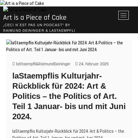
Skip
to
M
Art is a Piece of Cake
content
e
„CECI N´EST PAS UN PODCAST“ BY
n
RAIMUND DEININGER & LASTAEMPFLI
u
B
u
t
t
laStaempfli&RaimundDeininger
24. Februar 2025
o
laStaempflis Kulturjahr-
n
Rückblick für 2024: Art &
Politics – the Politics of Art.
Teil 1 Januar- bis und mit Juni
2024.
laStaempflis Kulturjahr-Rückblick für 2024: Art & Politics – the