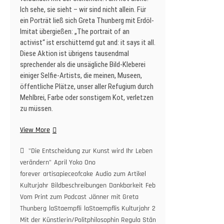
Ich sehe, sie sieht – wir sind nicht allein. Für
ein Porträt ließ sich Greta Thunberg mit Erdöl-
Imitat übergießen: „The portrait of an
activist“ ist erschütternd gut and: it says it all.
Diese Aktion ist übrigens tausendmal
sprechender als die unsägliche Bild-Kleberei
einiger Selfie-Artists, die meinen, Museen,
öffentliche Plätze, unser aller Refugium durch
Mehlbrei, Farbe oder sonstigem Kot, verletzen
zu müssen.
laStaempflis
View More
Kulturjahr
2022:
"Die Entscheidung zur Kunst wird Ihr Leben
TEIL
verändern"
April Yoko Ono
1.
forever
artisapieceofcake
Audio zum Artikel
Kulturjahr
Bildbeschreibungen
Dankbarkeit
Februar
Vom Print zum Podcast
Jänner mit Greta
Thunberg
laStaempfli
laStaempflis Kulturjahr 2022.
Mit der Künstlerin/Politphilosophin Regula Stämpfli