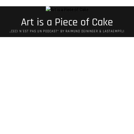
Art is a Piece of Cake
„CECI N´EST PAS UN PODCAST“ BY RAIMUND DEININGER & LASTAEMPFLI