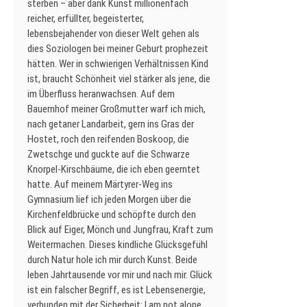
sterben – aber dank Kunst millionenfach
reicher, erfüllter, begeisterter,
lebensbejahender von dieser Welt gehen als
dies Soziologen bei meiner Geburt prophezeit
hätten. Wer in schwierigen Verhältnissen Kind
ist, braucht Schönheit viel stärker als jene, die
im Überfluss heranwachsen. Auf dem
Bauernhof meiner Großmutter warf ich mich,
nach getaner Landarbeit, gern ins Gras der
Hostet, roch den reifenden Boskoop, die
Zwetschge und guckte auf die Schwarze
Knorpel-Kirschbäume, die ich eben geerntet
hatte. Auf meinem Märtyrer-Weg ins
Gymnasium lief ich jeden Morgen über die
Kirchenfeldbrücke und schöpfte durch den
Blick auf Eiger, Mönch und Jungfrau, Kraft zum
Weitermachen. Dieses kindliche Glücksgefühl
durch Natur hole ich mir durch Kunst. Beide
leben Jahrtausende vor mir und nach mir. Glück
ist ein falscher Begriff, es ist Lebensenergie,
verbunden mit der Sicherheit: I am not alone.