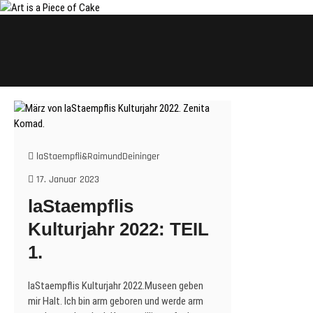
Skip
to
content
laStaempfli&RaimundDeininger
17. Januar 2023
laStaempflis
Kulturjahr 2022: TEIL
1.
laStaempflis Kulturjahr 2022.Museen geben
mir Halt. Ich bin arm geboren und werde arm