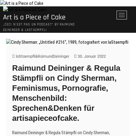
Skip
to
M
Art is a Piece of Cake
content
e
„CECI N´EST PAS UN PODCAST“ BY RAIMUND
n
DEININGER & LASTAEMPFLI
u
B
u
t
laStaempfli&RaimundDeininger
30. Januar 2022
t
Raimund Deininger & Regula
o
n
Stämpfli on Cindy Sherman,
Feminismus, Pornografie,
Menschenbild:
Sprechen&Denken für
artisapieceofcake.
Raimund Deininger & Regula Stämpfli on Cindy Sherman,