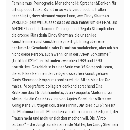
Feminismus, Pornografie, Menschenbild: Sprechen&Denken für
artisapieceofcake.Sie ist in so viele verschiedene Rollen
geschlüpft, dass niemand sagen kann, wer Cindy Sherman
WIRKLICH sein will, ausser, dass es sich immer um die FRAU als
ANDERE handelt. Raimund Deininger und Regula Stämpfli über
die grosse Künstlerin Cindy Sherman, die unzählige
Künstlerinnen und Künstler inspiriert. „Ich mag über eine
bestimmte Geschichte oder Situation nachdenken, aber ich bin
nicht diese Person, auch wenn ich in der Arbeit vorkomme.“
„Untitled #216“ , entstanden zwischen 1989 und 1990,
porträrtiert Geschichte in einer Serie von 35 Kompositionen,
die zu Klassikerinnen der zeitgenössischen Kunst gehören.
Cindy Shermans Körper rekonstruiert die Alten Meister. Sie
malst, fotografiert, collagiert denkend sprechend.Eine
Bildikone des 15. Jahrhunderts, Jean Fouquets Madonna von
Melun, die die Gesichtszüge von Agnès Sorel, der Mätresse
König Karls VII. tragen soll, diente ihr in „Untitled #216“: Sie ist
die Madonna für alle Menschen vor allem in einem Zeitgeist, der
Frauen mehr und mehr unsichtbar machen will. Die „Virgo
lactans“ – die Jungfrau als nährende Mutter, bei Cindy Sherman