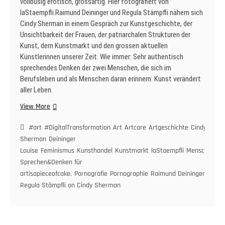
vollbusig erotisch, grossartig. Hier fotografiert von
laStaempfli.Raimund Deininger und Regula Stämpfli nähern sich
Cindy Sherman in einem Gespräch zur Kunstgeschichte, der
Unsichtbarkeit der Frauen, der patriarchalen Strukturen der
Kunst, dem Kunstmarkt und den grossen aktuellen
Künstlerinnen unserer Zeit. Wie immer: Sehr authentisch
sprechendes Denken der zwei Menschen, die sich im
Berufsleben und als Menschen daran erinnern: Kunst verändert
aller Leben.
Raimund
View More
Deininger
&
#art
#DigitalTransformation
Art
Artcare
Artgeschichte
Cindy
Regula
Sherman
Deininger
Stämpfli
Louise
Feminismus
Kunsthandel
Kunstmarkt
laStaempfli
Menschenbild
on
Sprechen&Denken für
Cindy
artisapieceofcake.
Pornografie
Pornographie
Raimund Deininger &
Sherman,
Regula Stämpfli on Cindy Sherman
Feminismus,
Pornografie,
Menschenbild:
Sprechen&Denken