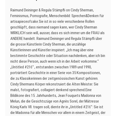
Raimund Deininger & Regula Stämpfli on Cindy Sherman,
Feminismus, Pornografie, Menschenbild: Sprechen&Denken für
artisapieceofcake.Sie ist in so viele verschiedene Rollen
geschlüpft, dass niemand sagen kann, wer Cindy Sherman
WIRKLICH sein will, ausser, dass es sich immer um die FRAU als
ANDERE handelt. Raimund Deininger und Regula Stämpfli über
die grosse Künstlerin Cindy Sherman, die unzählige
Künstlerinnen und Künstler inspiriert. „Ich mag über eine
bestimmte Geschichte oder Situation nachdenken, aber ich bin
nicht diese Person, auch wenn ich in der Arbeit vorkomme.“
„Untitled #216“ , entstanden zwischen 1989 und 1990,
porträrtiert Geschichte in einer Serie von 35 Kompositionen,
die zu Klassikerinnen der zeitgenössischen Kunst gehören.
Cindy Shermans Körper rekonstruiert die Alten Meister. Sie
malst, fotografiert, collagiert denkend sprechend.Eine
Bildikone des 15. Jahrhunderts, Jean Fouquets Madonna von
Melun, die die Gesichtszüge von Agnès Sorel, der Mätresse
König Karls VII. tragen soll, diente ihr in „Untitled #216“: Sie ist
die Madonna für alle Menschen vor allem in einem Zeitgeist, der