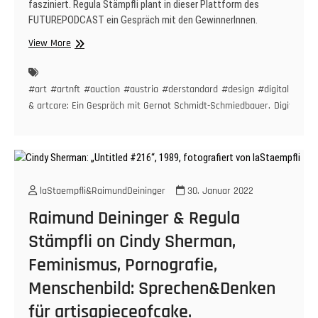
fasziniert. Regula Stämpfli plant in dieser Plattform des
FUTUREPODCAST ein Gespräch mit den GewinnerInnen.
NFT,
View More
Kunsthandel,
DerStandard
&
#art
#artnft
#auction
#austria
#derstandard
#design
#digital
#digit
artcare:
& artcare: Ein Gespräch mit Gernot Schmidt-Schmiedbauer.
Digitalisie
Ein
Gespräch
mit
Gernot
Schmidt-
laStaempfli&RaimundDeininger
30. Januar 2022
Schmiedbauer.
Raimund Deininger & Regula
Stämpfli on Cindy Sherman,
Feminismus, Pornografie,
Menschenbild: Sprechen&Denken
für artisapieceofcake.