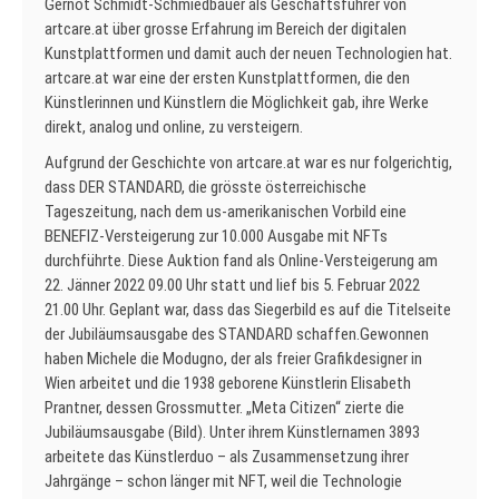
Gernot Schmidt-Schmiedbauer als Geschäftsführer von
artcare.at über grosse Erfahrung im Bereich der digitalen
Kunstplattformen und damit auch der neuen Technologien hat.
artcare.at war eine der ersten Kunstplattformen, die den
Künstlerinnen und Künstlern die Möglichkeit gab, ihre Werke
direkt, analog und online, zu versteigern.
Aufgrund der Geschichte von artcare.at war es nur folgerichtig,
dass DER STANDARD, die grösste österreichische
Tageszeitung, nach dem us-amerikanischen Vorbild eine
BENEFIZ-Versteigerung zur 10.000 Ausgabe mit NFTs
durchführte. Diese Auktion fand als Online-Versteigerung am
22. Jänner 2022 09.00 Uhr statt und lief bis 5. Februar 2022
21.00 Uhr. Geplant war, dass das Siegerbild es auf die Titelseite
der Jubiläumsausgabe des STANDARD schaffen.Gewonnen
haben Michele die Modugno, der als freier Grafikdesigner in
Wien arbeitet und die 1938 geborene Künstlerin Elisabeth
Prantner, dessen Grossmutter. „Meta Citizen“ zierte die
Jubiläumsausgabe (Bild). Unter ihrem Künstlernamen 3893
arbeitete das Künstlerduo – als Zusammensetzung ihrer
Jahrgänge – schon länger mit NFT, weil die Technologie