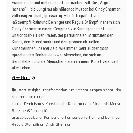
Frauen mehr und mehr unsichtbar machen will. Die „Virgo
lactans“ – die Jungfrau als nährende Mutter, bei Cindy Sherman
vollbusig erotisch, grossartig. Hier fotografiert von
laStaempfli.Raimund Deininger und Regula Stämpfli nähern sich
Cindy Sherman in einem Gespräch zur Kunstgeschichte, der
Unsichtbarkeit der Frauen, der patriarchalen Strukturen der
Kunst, dem Kunstmarkt und den grossen aktuellen
Künstlerinnen unserer Zeit. Wie immer: Sehr authentisch
sprechendes Denken der zwei Menschen, die sich im
Berufsleben und als Menschen daran erinnern: Kunst verändert
aller Leben.
Raimund
View More
Deininger
&
#art
#DigitalTransformation
Art
Artcare
Artgeschichte
Cindy
Regula
Sherman
Deininger
Stämpfli
Louise
Feminismus
Kunsthandel
Kunstmarkt
laStaempfli
Menschenbild
on
Sprechen&Denken für
Cindy
artisapieceofcake.
Pornografie
Pornographie
Raimund Deininger &
Sherman,
Regula Stämpfli on Cindy Sherman
Feminismus,