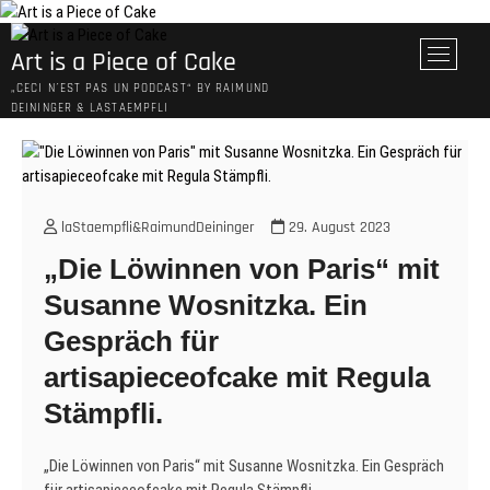
Skip
to
M
Art is a Piece of Cake
content
e
„CECI N´EST PAS UN PODCAST“ BY RAIMUND
n
DEININGER & LASTAEMPFLI
u
B
u
t
t
laStaempfli&RaimundDeininger
29. August 2023
o
„Die Löwinnen von Paris“ mit
n
Susanne Wosnitzka. Ein
Gespräch für
artisapieceofcake mit Regula
Stämpfli.
„Die Löwinnen von Paris“ mit Susanne Wosnitzka. Ein Gespräch