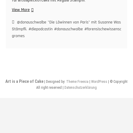
für artisapieceofcake mit Regula Stämpfli.
„Die
View More
Löwinnen
von
@donauschwalbe
"Die Löwinnen von Paris" mit Susanne Wosnitzka. 
Paris“
Stämpfli.
#diepodcastin
#donauschwalbe
#forensischewissenschaftler
mit
gromes
Susanne
Wosnitzka.
Ein
Gespräch
für
artisapieceofcake
mit
Art is a Piece of Cake
| Designed by:
Theme Freesia
|
WordPress
| © Copyright
Regula
All right reserved |
Datenschutzerklärung
Stämpfli.