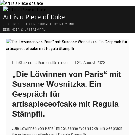
Skip
to
M
Art is a Piece of Cake
content
e
„CECI N´EST PAS UN PODCAST“ BY RAIMUND
n
DEININGER & LASTAEMPFLI
u
B
u
t
t
laStaempfli&RaimundDeininger
29. August 2023
o
„Die Löwinnen von Paris“ mit
n
Susanne Wosnitzka. Ein
Gespräch für
artisapieceofcake mit Regula
Stämpfli.
„Die Löwinnen von Paris“ mit Susanne Wosnitzka. Ein Gespräch