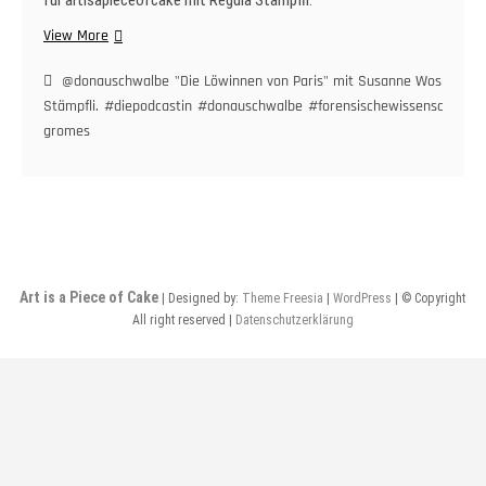
für artisapieceofcake mit Regula Stämpfli.
„Die
View More
Löwinnen
von
@donauschwalbe
"Die Löwinnen von Paris" mit Susanne Wosnitzka. 
Paris“
Stämpfli.
#diepodcastin
#donauschwalbe
#forensischewissenschaftler
mit
gromes
Susanne
Wosnitzka.
Ein
Gespräch
für
artisapieceofcake
mit
Art is a Piece of Cake
| Designed by:
Theme Freesia
|
WordPress
| © Copyright
Regula
All right reserved |
Datenschutzerklärung
Stämpfli.