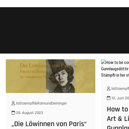
laStaempfl
10. Juni 2
laStaempfli&RaimundDeininger
How to
29. August 2023
Art & Li
„Die Löwinnen von Paris“
Gunnlau