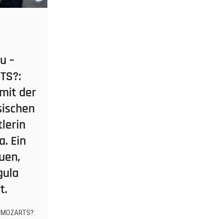
u –
TS?:
mit der
sischen
lerin
. Ein
uen,
#sängerinnen
raphaela
en
Ausstellungen
contemporary
gula
t.
N MOZARTS?: