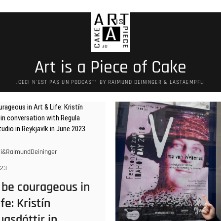
Art is a Piece of Cake
„CECI N´EST PAS UN PODCAST“ BY RAIMUND DEININGER & LASTAEMPFLI
i&RaimundDeininger
023
 be courageous in
fe: Kristín
gsdóttir in