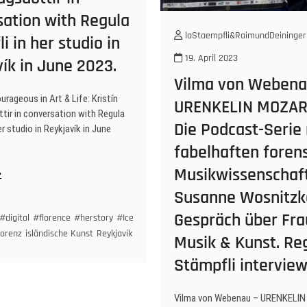
sation with Regula
laStaempfli&RaimundDeininger
i in her studio in
19. April 2023
ík in June 2023.
Vilma von Webena
rageous in Art & Life: Kristín
URENKELIN MOZAR
tir in conversation with Regula
Die Podcast-Serie 
er studio in Reykjavík in June
fabelhaften foren
Musikwissenschaft
w
Susanne Wosnitzka
 Ein Gespräch für artisapieceofcake mit Regula
Gespräch über Fra
in
#herstory
#klassik
#klassikerinnen
#komponistinnen
#musik
#musikarchiv
urageous
#digital
#florence
#herstory
#Iceland
#iconography
#icons
#vaginas
#wom
lorenz
isländische Kunst
Reykjavik
the History of ART without men
Musik & Kunst. Re
Stämpfli interview
e:
stín
Vilma von Webenau – URENKELI
nnlaugsdóttir