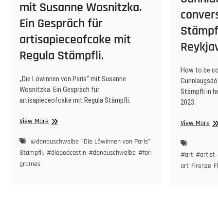
mit Susanne Wosnitzka.
conver
Ein Gespräch für
Stämpfl
artisapieceofcake mit
Reykjav
Regula Stämpfli.
How to be cou
„Die Löwinnen von Paris“ mit Susanne
Gunnlaugsdót
Wosnitzka. Ein Gespräch für
Stämpfli in h
artisapieceofcake mit Regula Stämpfli.
2023.
„Die
View More
Ho
View More
Löwinnen
to
von
@donauschwalbe
"Die Löwinnen von Paris" mit Susanne Wosnitzka.
be
Paris“
Stämpfli.
#diepodcastin
#donauschwalbe
#forensischewissenschaftler
co
#art
#artist
mit
in
gromes
art
Firenze
F
Susanne
Art
Wosnitzka.
&
Ein
Lif
Gespräch
Kri
für
Gu