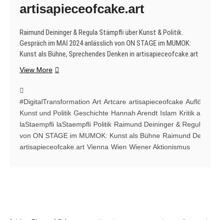
artisapieceofcake.art
Raimund Deininger & Regula Stämpfli über Kunst & Politik.
Gespräch im MAI 2024 anlässlich von ON STAGE im MUMOK:
Kunst als Bühne, Sprechendes Denken in artisapieceofcake.art
Raimund
View More
Deininger
&
Regula
#DigitalTransformation
Art
Artcare
artisapieceofcake
Auflösung
Stämpfli
Kunst und Politik
Geschichte
Hannah Arendt
Islam
Kritik an Poli
über
laStaempfli
laStaempfli
Politik
Raimund Deininger & Regula Stämp
Kunst
von ON STAGE im MUMOK: Kunst als Bühne
Raimund Deininge
&
artisapieceofcake.art
Vienna
Wien
Wiener Aktionismus
Politik.
Gespräch
im
MAI
2024
anlässlich
von