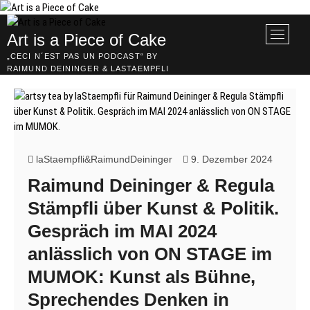
Skip
to
M
Art is a Piece of Cake
content
e
„CECI N´EST PAS UN PODCAST“ BY
n
RAIMUND DEININGER & LASTAEMPFLI
u
B
u
t
t
o
laStaempfli&RaimundDeininger
9. Dezember 2024
n
Raimund Deininger & Regula
Stämpfli über Kunst & Politik.
Gespräch im MAI 2024
anlässlich von ON STAGE im
MUMOK: Kunst als Bühne,
Sprechendes Denken in