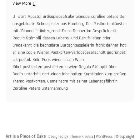
Postkarten
View More
&
offene
#art
#postal
artisapieceofcake
bionade
caroline peters
Der
Gesellschaft.
ausgebildete Schauspieler aus Hamburg
Der Postkartenkünstler
Der
mit "Bionade"-Hintergrund: Frank Dehner im Gespräch mit
Mann
Regula Stämpfli
dessen Lebens- und Berufslieben oder
für
umgekehrt
die begnadete Burgschauspielerin
frank dehner
hat
Postkarten
er eine coole Wiener Postkarten-Verlagsgesellschaft gegründet:
mit
art postal.
Köln
Paris wieder nach Wien
„Bionade“-
führt
postkarten
postkarten in wien
Regula Stämpfli
über
Hintergrund:
Berlin
unterhält dort einen fabelhaften Kunstladen zum großen
Frank
Thema Postkarten. Gemeinsam mit seiner Lebensgefährtin
Dehner
Caroline Peters
im
unternehmung
Gespräch
mit
Regula
Stämpfli
Art is a Piece of Cake
| Designed by:
Theme Freesia
|
WordPress
| © Copyright