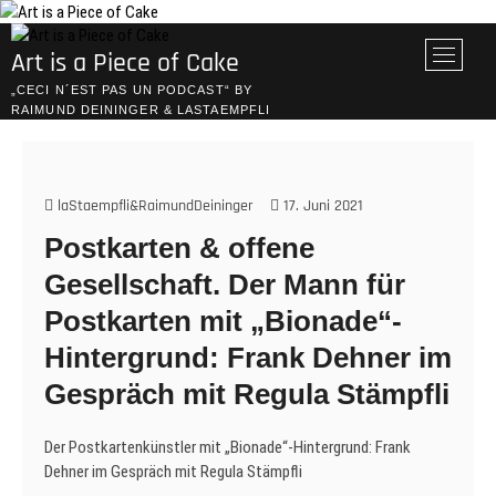
Skip
to
M
Art is a Piece of Cake
content
e
„CECI N´EST PAS UN PODCAST“ BY
n
RAIMUND DEININGER & LASTAEMPFLI
u
B
u
t
laStaempfli&RaimundDeininger
17. Juni 2021
t
Postkarten & offene
o
n
Gesellschaft. Der Mann für
Postkarten mit „Bionade“-
Hintergrund: Frank Dehner im
Gespräch mit Regula Stämpfli
Der Postkartenkünstler mit „Bionade“-Hintergrund: Frank
Dehner im Gespräch mit Regula Stämpfli