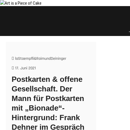
Skip
to
content
laStaempfli&RaimundDeininger
17. Juni 2021
Postkarten & offene
Gesellschaft. Der
Mann für Postkarten
mit „Bionade“-
Hintergrund: Frank
Dehner im Gespräch