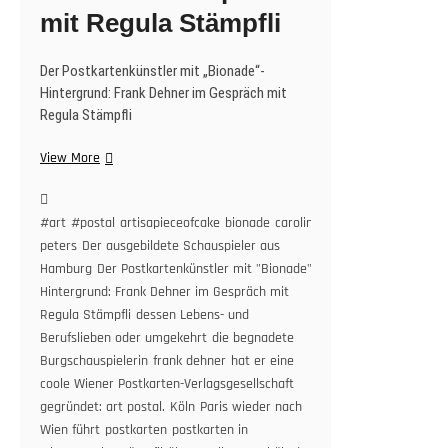
mit Regula Stämpfli
Der Postkartenkünstler mit „Bionade“-
Hintergrund: Frank Dehner im Gespräch mit
Regula Stämpfli
Postkarten
View More
&
offene
Gesellschaft.
#art
#postal
artisapieceofcake
bionade
caroline
Der
peters
Der ausgebildete Schauspieler aus
Mann
Hamburg
Der Postkartenkünstler mit "Bionade"-
für
Hintergrund: Frank Dehner im Gespräch mit
Postkarten
Regula Stämpfli
dessen Lebens- und
mit
Berufslieben oder umgekehrt
die begnadete
„Bionade“-
Burgschauspielerin
frank dehner
hat er eine
Hintergrund:
coole Wiener Postkarten-Verlagsgesellschaft
Frank
gegründet: art postal.
Köln
Paris wieder nach
Dehner
Wien führt
im
postkarten
postkarten in