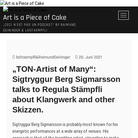
Skip
to
M
Art is a Piece of Cake
content
e
„CECI N´EST PAS UN PODCAST“ BY RAIMUND
n
DEININGER & LASTAEMPFLI
u
B
u
t
laStaempfli&RaimundDeininger
20. Juni 2021
t
„TON-Artist of Many“:
o
n
Sigtryggur Berg Sigmarsson
talks to Regula Stämpfli
about Klangwerk and other
Skizzen.
Sigtryggur Berg Sigmarsson is probably most known for his
energetic performances at a wide array of venues. His