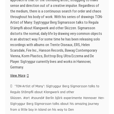
approach is that of the trembling artist, struggling to make
sense and direction out of a creative impulse. Regardless of
the medium, there is a continuous search for order and chaos
throughout his body of work. With his series of drawings TON-
Artist of Many: Sygtryggur Berg Sigmarsson talks to Regula
Stämpfli about Klangwerk and other Skizzen. Sigmarsson
distorts the normal, daily life by drawing very common objects
in an abstract way. For some time he has been releasing solo
recordings with albums on Trente Oiseaux, ERS, Helen
Scarsdale, Fire Inc., Hanson Records, Bawag Contemporary
Vienna, Korm Plastics, Bottrop Boy, Ultra Eczema and De
Player. Sigtryggur currently lives and works in Hannover,
Germany.
„TON-
View More
Artist
of
"TON-Artist of Many": Sigtryggur Berg Sigmarsson talks to
Many“:
Regula Stämpfli about Klangwerk and other
Sigtryggur
Skizzen.
#art
#sound#
Berlin
björk
experimente
Hannover
Here
Berg
Sigtryggur Berg Sigmarsson talks about his amazing journey
Sigmarsson
from a little boy in Island on his way to Den
talks