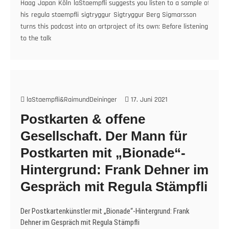
Haag
Japan
Köln
laStaempfli suggests you listen to a sample of
to
his
regula staempfli
sigtryggur
Sigtryggur Berg Sigmarsson
Regula
turns this podcast into an artproject of its own: Before listening
Stämpfli
to the talk
about
Klangwerk
and
other
Skizzen.
laStaempfli&RaimundDeininger
17. Juni 2021
Postkarten & offene
Gesellschaft. Der Mann für
Postkarten mit „Bionade“-
Hintergrund: Frank Dehner im
Gespräch mit Regula Stämpfli
Der Postkartenkünstler mit „Bionade“-Hintergrund: Frank
Dehner im Gespräch mit Regula Stämpfli