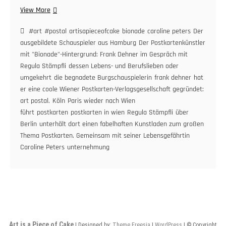
Postkarten
View More
&
offene
#art
#postal
artisapieceofcake
bionade
caroline peters
Der
Gesellschaft.
ausgebildete Schauspieler aus Hamburg
Der Postkartenkünstler
Der
mit "Bionade"-Hintergrund: Frank Dehner im Gespräch mit
Mann
Regula Stämpfli
dessen Lebens- und Berufslieben oder
für
umgekehrt
die begnadete Burgschauspielerin
frank dehner
hat
Postkarten
er eine coole Wiener Postkarten-Verlagsgesellschaft gegründet:
mit
art postal.
Köln
Paris wieder nach Wien
„Bionade“-
führt
postkarten
postkarten in wien
Regula Stämpfli
über
Hintergrund:
Berlin
unterhält dort einen fabelhaften Kunstladen zum großen
Frank
Thema Postkarten. Gemeinsam mit seiner Lebensgefährtin
Dehner
Caroline Peters
im
unternehmung
Gespräch
mit
Regula
Stämpfli
Art is a Piece of Cake
| Designed by:
Theme Freesia
|
WordPress
| © Copyright